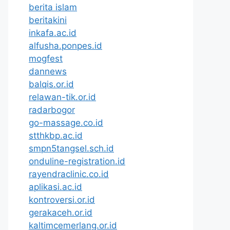
berita islam
beritakini
inkafa.ac.id
alfusha.ponpes.id
mogfest
dannews
balqis.or.id
relawan-tik.or.id
radarbogor
go-massage.co.id
stthkbp.ac.id
smpn5tangsel.sch.id
onduline-registration.id
rayendraclinic.co.id
aplikasi.ac.id
kontroversi.or.id
gerakaceh.or.id
kaltimcemerlang.or.id