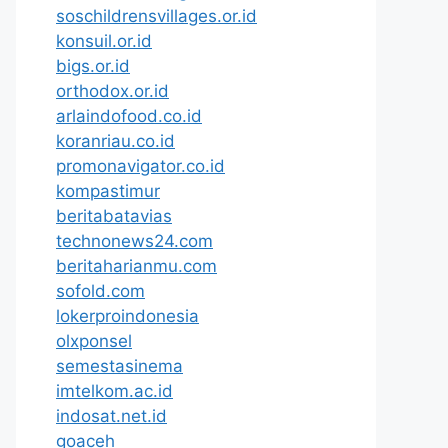
soschildrensvillages.or.id
konsuil.or.id
bigs.or.id
orthodox.or.id
arlaindofood.co.id
koranriau.co.id
promonavigator.co.id
kompastimur
beritabatavias
technonews24.com
beritaharianmu.com
sofold.com
lokerproindonesia
olxponsel
semestasinema
imtelkom.ac.id
indosat.net.id
goaceh