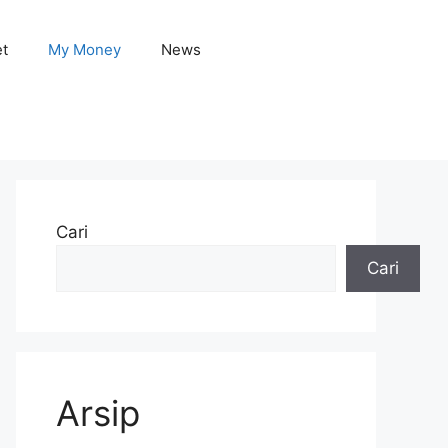
et
My Money
News
Cari
Cari
Arsip