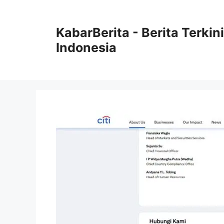
Langsung
ke
KabarBerita - Berita Terki
isi
Indonesia