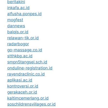
beritakini
inkafa.ac.id
alfusha.ponpes.id
mogfest
dannews
balqis.or.id
relawan-tik.or.id
radarbogor
go-massage.co.id
stthkbp.ac.id
smpn5tangsel.sch.id
onduline-registration.id
rayendraclinic.co.id
aplikasi.ac.id
kontroversi.or.id
gerakaceh.or.id
kaltimcemerlang.or.id
soschildrensvillages.or.id