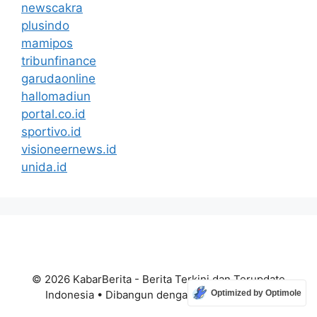
newscakra
plusindo
mamipos
tribunfinance
garudaonline
hallomadiun
portal.co.id
sportivo.id
visioneernews.id
unida.id
© 2026 KabarBerita - Berita Terkini dan Terupdate
Optimized by Optimole
Indonesia
• Dibangun dengan
GeneratePress