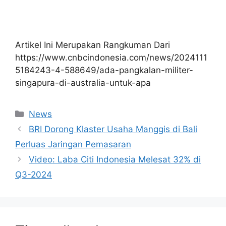
Artikel Ini Merupakan Rangkuman Dari
https://www.cnbcindonesia.com/news/2024111
5184243-4-588649/ada-pangkalan-militer-
singapura-di-australia-untuk-apa
Kategori
News
BRI Dorong Klaster Usaha Manggis di Bali
Perluas Jaringan Pemasaran
Video: Laba Citi Indonesia Melesat 32% di
Q3-2024