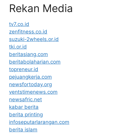
Rekan Media
tv7.co.id
zenfitness.co.id
suzuki-2wheels.or.id
tki.or.id
beritasiang.com
beritabolaharian.com
topreneur.id
pejuangkerja.com
newsfortoday.org
ventstimenews.com
newsafric.net
kabar berita
berita printing
infoseputarlarangan.com
berita islam