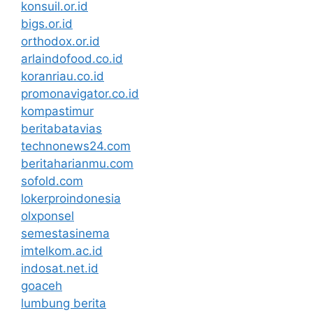
konsuil.or.id
bigs.or.id
orthodox.or.id
arlaindofood.co.id
koranriau.co.id
promonavigator.co.id
kompastimur
beritabatavias
technonews24.com
beritaharianmu.com
sofold.com
lokerproindonesia
olxponsel
semestasinema
imtelkom.ac.id
indosat.net.id
goaceh
lumbung berita