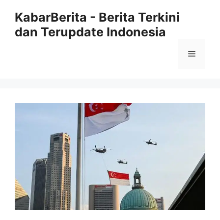
Langsung
KabarBerita - Berita Terkini
ke
dan Terupdate Indonesia
isi
Menu