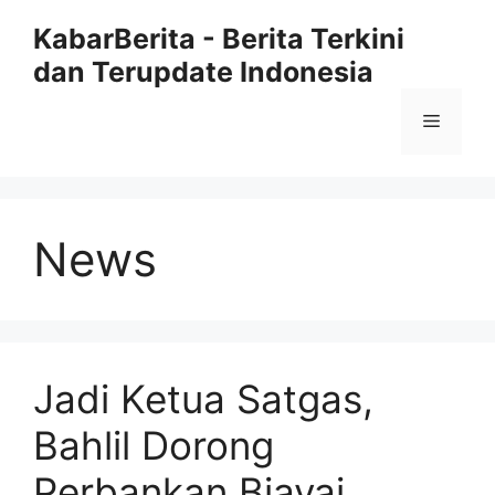
Langsung
KabarBerita - Berita Terkini
ke
dan Terupdate Indonesia
isi
Menu
News
Jadi Ketua Satgas,
Bahlil Dorong
Perbankan Biayai