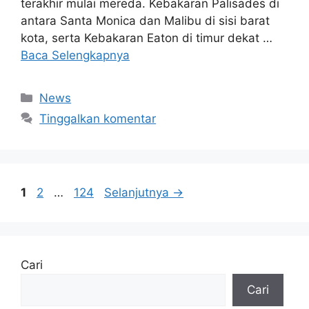
terakhir mulai mereda. Kebakaran Palisades di
antara Santa Monica dan Malibu di sisi barat
kota, serta Kebakaran Eaton di timur dekat …
Baca Selengkapnya
Kategori
News
Tinggalkan komentar
Halaman
Halaman
Halaman
1
2
…
124
Selanjutnya
→
Cari
Cari