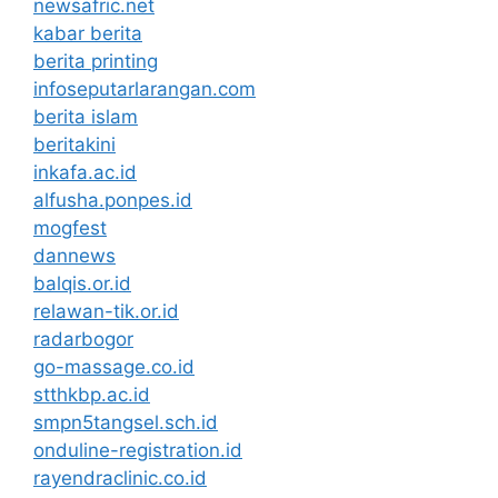
newsafric.net
kabar berita
berita printing
infoseputarlarangan.com
berita islam
beritakini
inkafa.ac.id
alfusha.ponpes.id
mogfest
dannews
balqis.or.id
relawan-tik.or.id
radarbogor
go-massage.co.id
stthkbp.ac.id
smpn5tangsel.sch.id
onduline-registration.id
rayendraclinic.co.id