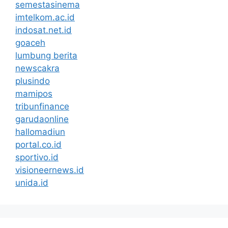
semestasinema
imtelkom.ac.id
indosat.net.id
goaceh
lumbung berita
newscakra
plusindo
mamipos
tribunfinance
garudaonline
hallomadiun
portal.co.id
sportivo.id
visioneernews.id
unida.id