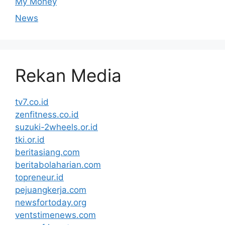
My Money
News
Rekan Media
tv7.co.id
zenfitness.co.id
suzuki-2wheels.or.id
tki.or.id
beritasiang.com
beritabolaharian.com
topreneur.id
pejuangkerja.com
newsfortoday.org
ventstimenews.com