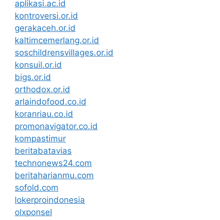
aplikasi.ac.id
kontroversi.or.id
gerakaceh.or.id
kaltimcemerlang.or.id
soschildrensvillages.or.id
konsuil.or.id
bigs.or.id
orthodox.or.id
arlaindofood.co.id
koranriau.co.id
promonavigator.co.id
kompastimur
beritabatavias
technonews24.com
beritaharianmu.com
sofold.com
lokerproindonesia
olxponsel