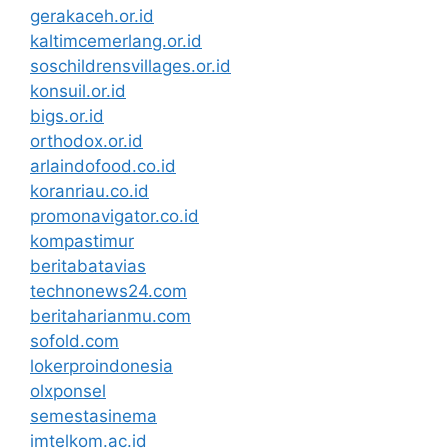
gerakaceh.or.id
kaltimcemerlang.or.id
soschildrensvillages.or.id
konsuil.or.id
bigs.or.id
orthodox.or.id
arlaindofood.co.id
koranriau.co.id
promonavigator.co.id
kompastimur
beritabatavias
technonews24.com
beritaharianmu.com
sofold.com
lokerproindonesia
olxponsel
semestasinema
imtelkom.ac.id