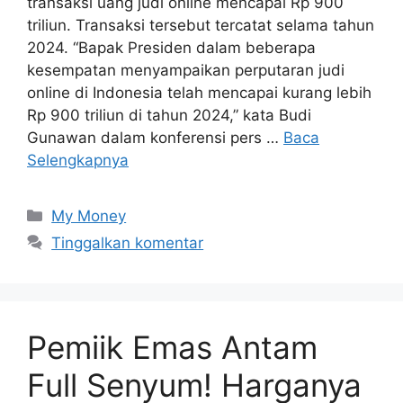
transaksi uang judi online mencapai Rp 900
triliun. Transaksi tersebut tercatat selama tahun
2024. “Bapak Presiden dalam beberapa
kesempatan menyampaikan perputaran judi
online di Indonesia telah mencapai kurang lebih
Rp 900 triliun di tahun 2024,” kata Budi
Gunawan dalam konferensi pers …
Baca
Selengkapnya
Kategori
My Money
Tinggalkan komentar
Pemiik Emas Antam
Full Senyum! Harganya