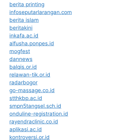
berita printing
infoseputarlarangan.com
berita islam
beritakini
inkafa.ac.id
alfusha.ponpes.id
mogfest
dannews
balqis.or.id
relawan-tik.or.id
radarbogor
go-massage.co.id
stthkbp.ac.id
smpn5tangsel.sch.id
onduline-registration.id
rayendraclinic.co.id
aplikasi.ac.id
kontroversi.or.id