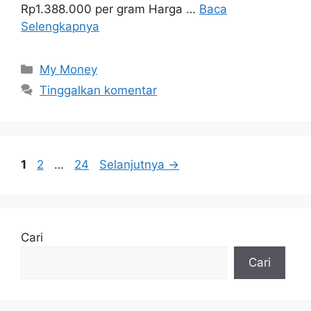
Rp1.388.000 per gram Harga …
Baca
Selengkapnya
Kategori
My Money
Tinggalkan komentar
Halaman
Halaman
Halaman
1
2
…
24
Selanjutnya
→
Cari
Cari