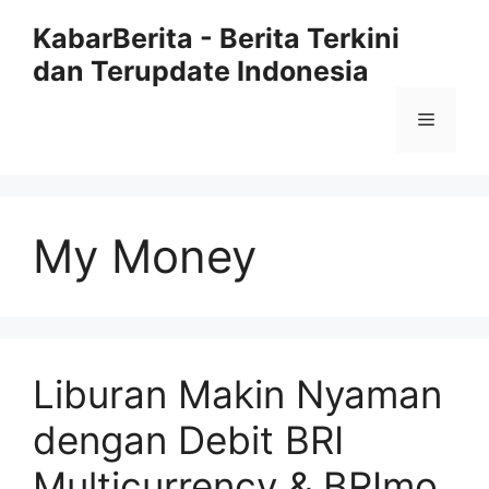
Langsung
KabarBerita - Berita Terkini
ke
dan Terupdate Indonesia
isi
Menu
My Money
Liburan Makin Nyaman
dengan Debit BRI
Multicurrency & BRImo