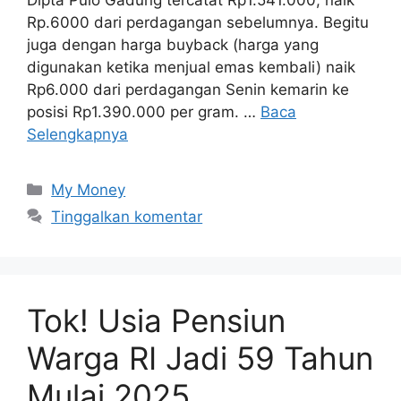
Dipta Pulo Gadung tercatat Rp1.541.000, naik
Rp.6000 dari perdagangan sebelumnya. Begitu
juga dengan harga buyback (harga yang
digunakan ketika menjual emas kembali) naik
Rp6.000 dari perdagangan Senin kemarin ke
posisi Rp1.390.000 per gram. …
Baca
Selengkapnya
Kategori
My Money
Tinggalkan komentar
Tok! Usia Pensiun
Warga RI Jadi 59 Tahun
Mulai 2025