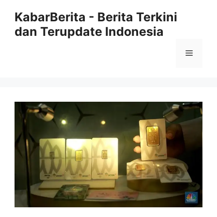
Langsung
KabarBerita - Berita Terkini
ke
dan Terupdate Indonesia
isi
Menu