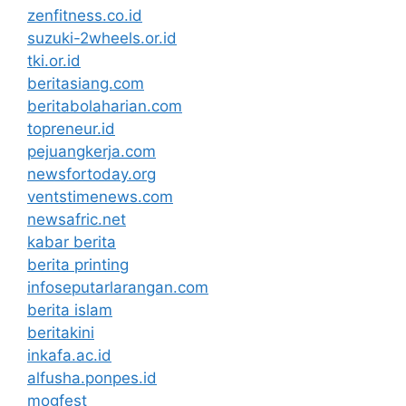
zenfitness.co.id
suzuki-2wheels.or.id
tki.or.id
beritasiang.com
beritabolaharian.com
topreneur.id
pejuangkerja.com
newsfortoday.org
ventstimenews.com
newsafric.net
kabar berita
berita printing
infoseputarlarangan.com
berita islam
beritakini
inkafa.ac.id
alfusha.ponpes.id
mogfest