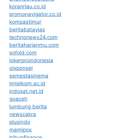
koranriau.co.id
promonavigator.co.id
kompastimur
beritabatavias
technonews24.com
beritaharianmu.com
sofold.com
lokerproindonesia
olxponsel
semestasinema
imtelkom.ac.id
indosat.net.id
goaceh
lumbung berita
newscakra
plusindo
mamipos
tribunfinance