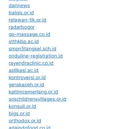
dannews
balqis.or.id
relawan-tik.or.id
radarbogor
go-massage.co.id
stthkbp.ac.id
smpn5tangsel.sch.id
onduline-registration.id
rayendraclinic.co.id
aplikasi.ac.id
kontroversi.or.id
gerakaceh.or.id
kaltimcemerlang.or.id
soschildrensvillages.or.id
konsuil.or.id
bigs.or.id
orthodox.or.id
arlaindofood.co.id