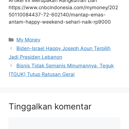
Artikel Ini Merupakan Rangkuman Dari
https://www.cnbcindonesia.com/mymoney/202
50110084437-72-602140/mantap-emas-
antam-happy-weekend-sehari-naik-rp9000
Kategori
My Money
Biden-Israel Happy Joseph Aoun Terpilih
Jadi Presiden Lebanon
Bisnis Tidak Semanis Minumannya, Teguk
(TGUK) Tutup Ratusan Gerai
Tinggalkan komentar
Komentar