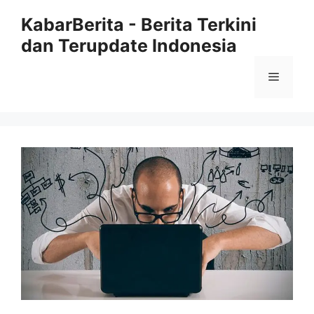
Langsung
KabarBerita - Berita Terkini
ke
dan Terupdate Indonesia
isi
Menu