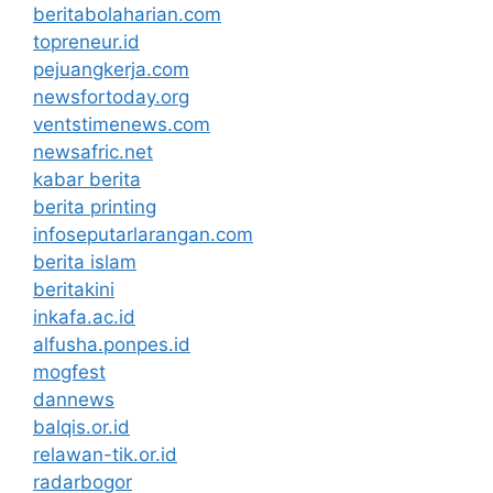
beritabolaharian.com
topreneur.id
pejuangkerja.com
newsfortoday.org
ventstimenews.com
newsafric.net
kabar berita
berita printing
infoseputarlarangan.com
berita islam
beritakini
inkafa.ac.id
alfusha.ponpes.id
mogfest
dannews
balqis.or.id
relawan-tik.or.id
radarbogor