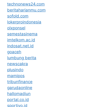
technonews24.com
beritaharianmu.com
sofold.com
lokerproindonesia
olxponsel
semestasinema
imtelkom.ac.id
indosat.net.id
goaceh
lumbung berita
newscakra
plusindo
mamipos
tribunfinance
garudaonline
hallomadiun
portal.co.id
sportivo.id