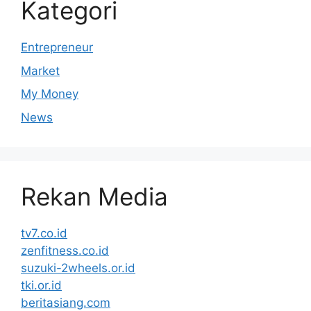
Kategori
Entrepreneur
Market
My Money
News
Rekan Media
tv7.co.id
zenfitness.co.id
suzuki-2wheels.or.id
tki.or.id
beritasiang.com