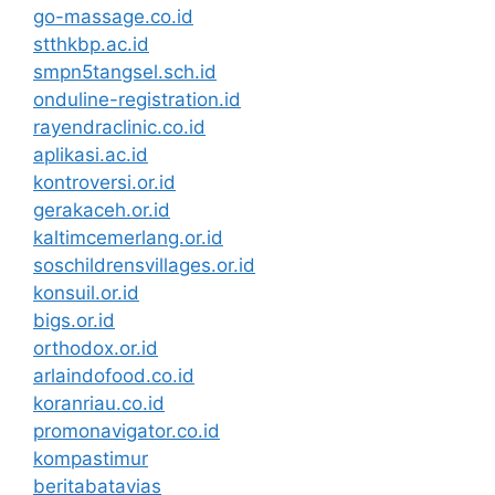
go-massage.co.id
stthkbp.ac.id
smpn5tangsel.sch.id
onduline-registration.id
rayendraclinic.co.id
aplikasi.ac.id
kontroversi.or.id
gerakaceh.or.id
kaltimcemerlang.or.id
soschildrensvillages.or.id
konsuil.or.id
bigs.or.id
orthodox.or.id
arlaindofood.co.id
koranriau.co.id
promonavigator.co.id
kompastimur
beritabatavias