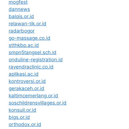
mogfest
dannews
balqis.or.id
relawan-tik.or.id
radarbogor
go-massage.co.id
stthkbp.ac.id
smpn5tangsel.sch.id
onduline-registration.id
rayendraclinic.co.id
aplikasi.ac.id
kontroversi.or.id
gerakaceh.or.id
kaltimcemerlang.or.id
soschildrensvillages.or.id
konsuil.or.id
bigs.or.id
orthodox.or.id