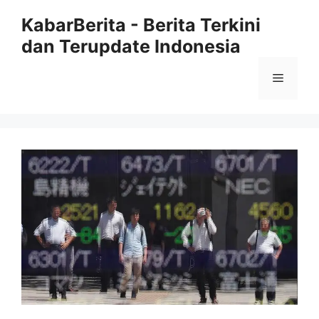
Langsung
KabarBerita - Berita Terkini
ke
dan Terupdate Indonesia
isi
Menu