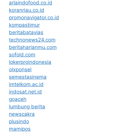
arlaindofood.co.id
koranriau.co.id
promonavigator.co.id
kompastimur
beritabatavias
technonews24.com
beritaharianmu.com
sofold.com
lokerproindonesia
olxponsel
semestasinema
imtelkom.ac.id
indosat.net.id
goaceh
lumbung berita
newscakra
plusindo
mamipos