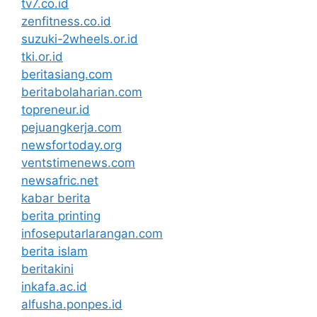
tv7.co.id
zenfitness.co.id
suzuki-2wheels.or.id
tki.or.id
beritasiang.com
beritabolaharian.com
topreneur.id
pejuangkerja.com
newsfortoday.org
ventstimenews.com
newsafric.net
kabar berita
berita printing
infoseputarlarangan.com
berita islam
beritakini
inkafa.ac.id
alfusha.ponpes.id