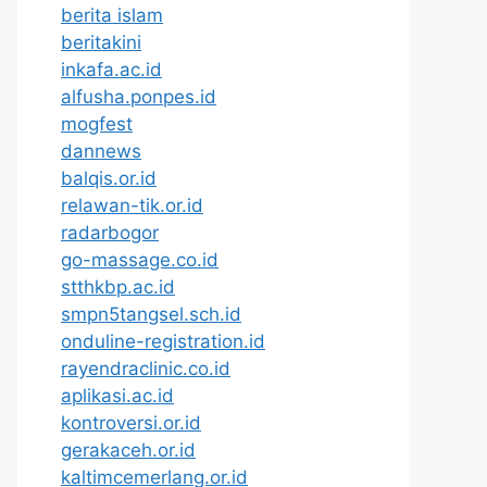
berita islam
beritakini
inkafa.ac.id
alfusha.ponpes.id
mogfest
dannews
balqis.or.id
relawan-tik.or.id
radarbogor
go-massage.co.id
stthkbp.ac.id
smpn5tangsel.sch.id
onduline-registration.id
rayendraclinic.co.id
aplikasi.ac.id
kontroversi.or.id
gerakaceh.or.id
kaltimcemerlang.or.id