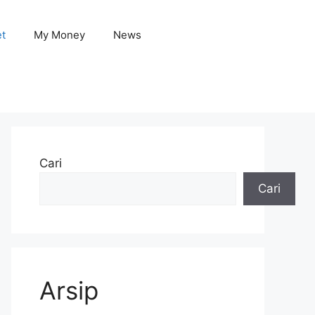
et
My Money
News
Cari
Cari
Arsip