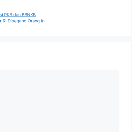
asi PKB dan BBNKB
r RI Dipegang Orang Ini!