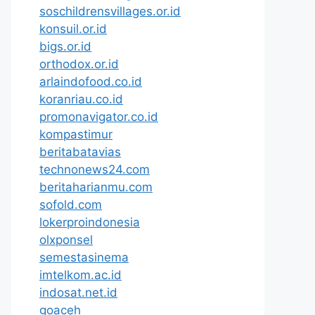
soschildrensvillages.or.id
konsuil.or.id
bigs.or.id
orthodox.or.id
arlaindofood.co.id
koranriau.co.id
promonavigator.co.id
kompastimur
beritabatavias
technonews24.com
beritaharianmu.com
sofold.com
lokerproindonesia
olxponsel
semestasinema
imtelkom.ac.id
indosat.net.id
goaceh