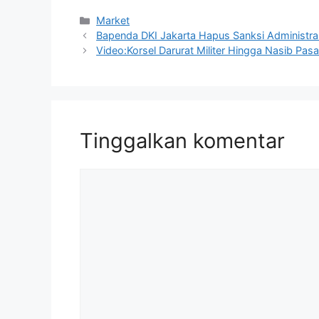
Kategori
Market
Bapenda DKI Jakarta Hapus Sanksi Administr
Video:Korsel Darurat Militer Hingga Nasib Pasa
Tinggalkan komentar
Komentar