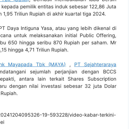
n kepada pemilik entitas induk sebesar 122,86 Juta
1,95 Triliun Rupiah di akhir kuartal tiga 2024.
PT Daya Intiguna Yasa, atau yang lebih dikenal di
ana untuk melaksanakan initial Public Offering,
ibu 650 hingga seribu 870 Rupiah per saham. Mr
15 hingga 4,71 Triliun Rupiah.
nk Mayapada Tbk (MAYA)
,
PT Sejahteraraya
ndatangani sejumlah perjanjian dengan BCCS
pakti, antara lain terkait Shares Subscription
u dengan nilai investasi sebesar 32 juta Dolar
 Rupiah.
20241204095326-19-593228/video-kabar-terkini-
ei