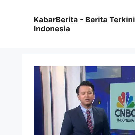
Langsung
ke
KabarBerita - Berita Terki
isi
Indonesia