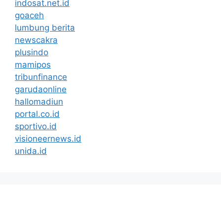
indosat.net.id
goaceh
lumbung berita
newscakra
plusindo
mamipos
tribunfinance
garudaonline
hallomadiun
portal.co.id
sportivo.id
visioneernews.id
unida.id