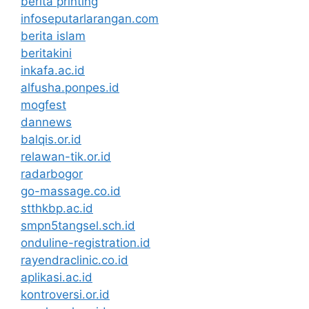
berita printing
infoseputarlarangan.com
berita islam
beritakini
inkafa.ac.id
alfusha.ponpes.id
mogfest
dannews
balqis.or.id
relawan-tik.or.id
radarbogor
go-massage.co.id
stthkbp.ac.id
smpn5tangsel.sch.id
onduline-registration.id
rayendraclinic.co.id
aplikasi.ac.id
kontroversi.or.id