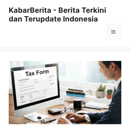
Langsung
KabarBerita - Berita Terkini
ke
dan Terupdate Indonesia
isi
Menu