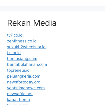
Rekan Media
tv7.co.id
zenfitness.co.id
suzuki-2wheels.or.id
tki.or.id
beritasiang.com
beritabolaharian.com
topreneur.id
pejuangkerja.com
newsfortoday.org
ventstimenews.com
newsafric.net
kabar berita