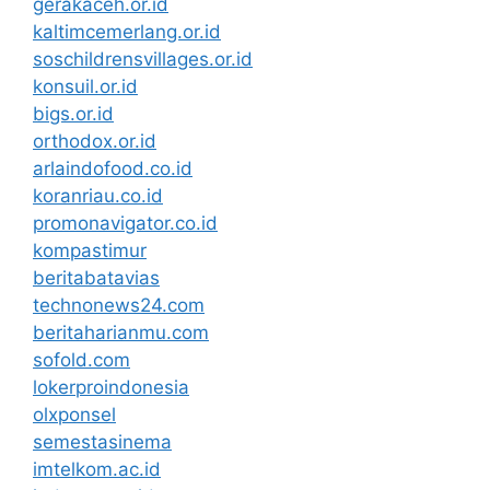
gerakaceh.or.id
kaltimcemerlang.or.id
soschildrensvillages.or.id
konsuil.or.id
bigs.or.id
orthodox.or.id
arlaindofood.co.id
koranriau.co.id
promonavigator.co.id
kompastimur
beritabatavias
technonews24.com
beritaharianmu.com
sofold.com
lokerproindonesia
olxponsel
semestasinema
imtelkom.ac.id