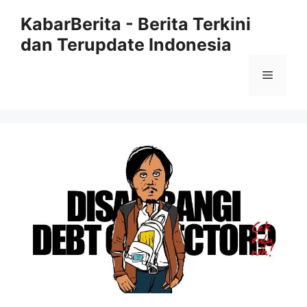
Langsung
KabarBerita - Berita Terkini
ke
dan Terupdate Indonesia
isi
Menu