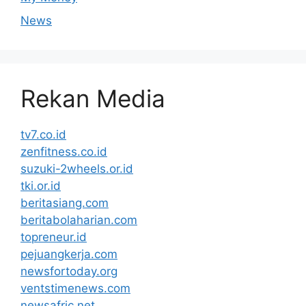
News
Rekan Media
tv7.co.id
zenfitness.co.id
suzuki-2wheels.or.id
tki.or.id
beritasiang.com
beritabolaharian.com
topreneur.id
pejuangkerja.com
newsfortoday.org
ventstimenews.com
newsafric.net