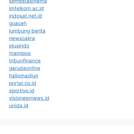
semestasinema
imtelkom.ac.id
indosat.net.id
goaceh
lumbung berita
newscakra
plusindo
mamipos
tribunfinance
garudaonline
hallomadiun
portal.co.id
sportivo.id
visioneernews.id
unida.id