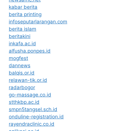
kabar berita
berita printing
infoseputarlarangan.com
berita islam
beritakini
inkafa.ac.id
alfusha.ponpes.id
mogfest
dannews
balqis.or.id
relawan-tik.or.id
radarbogor
go-massage.co.id
stthkbp.ac.id
smpn5tangsel.sch.id
onduline-registration.id
rayendraclinic.co.id