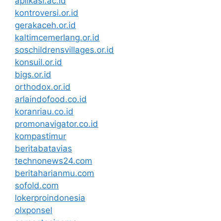
aplikasi.ac.id
kontroversi.or.id
gerakaceh.or.id
kaltimcemerlang.or.id
soschildrensvillages.or.id
konsuil.or.id
bigs.or.id
orthodox.or.id
arlaindofood.co.id
koranriau.co.id
promonavigator.co.id
kompastimur
beritabatavias
technonews24.com
beritaharianmu.com
sofold.com
lokerproindonesia
olxponsel