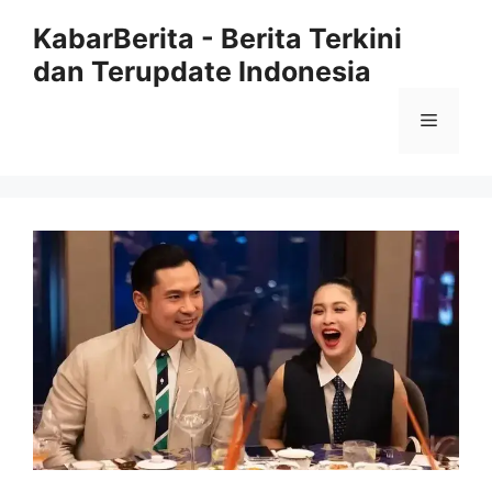
Langsung
KabarBerita - Berita Terkini
ke
dan Terupdate Indonesia
isi
Menu