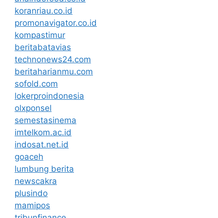
koranriau.co.id
promonavigator.co.id
kompastimur
beritabatavias
technonews24.com
beritaharianmu.com
sofold.com
lokerproindonesia
olxponsel
semestasinema
imtelkom.ac.id
indosat.net.id
goaceh
lumbung berita
newscakra
plusindo
mamipos
tribunfinance