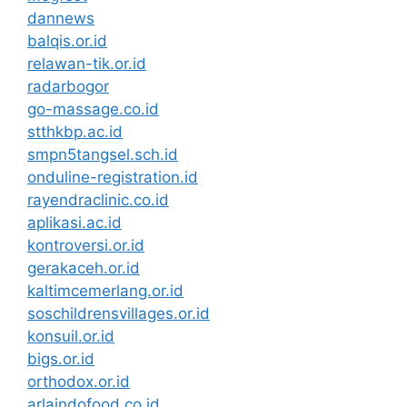
dannews
balqis.or.id
relawan-tik.or.id
radarbogor
go-massage.co.id
stthkbp.ac.id
smpn5tangsel.sch.id
onduline-registration.id
rayendraclinic.co.id
aplikasi.ac.id
kontroversi.or.id
gerakaceh.or.id
kaltimcemerlang.or.id
soschildrensvillages.or.id
konsuil.or.id
bigs.or.id
orthodox.or.id
arlaindofood.co.id