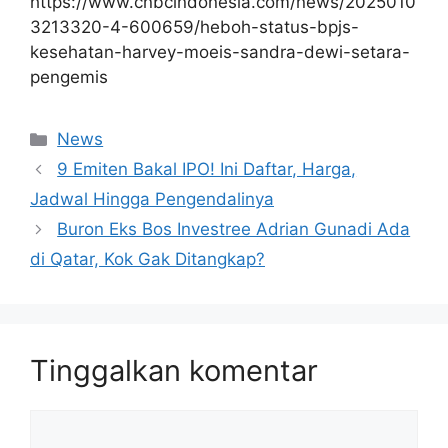
https://www.cnbcindonesia.com/news/2025010
3213320-4-600659/heboh-status-bpjs-
kesehatan-harvey-moeis-sandra-dewi-setara-
pengemis
Kategori
News
9 Emiten Bakal IPO! Ini Daftar, Harga,
Jadwal Hingga Pengendalinya
Buron Eks Bos Investree Adrian Gunadi Ada
di Qatar, Kok Gak Ditangkap?
Tinggalkan komentar
Komentar