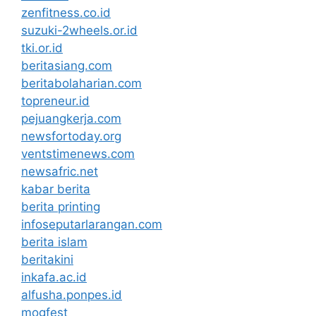
zenfitness.co.id
suzuki-2wheels.or.id
tki.or.id
beritasiang.com
beritabolaharian.com
topreneur.id
pejuangkerja.com
newsfortoday.org
ventstimenews.com
newsafric.net
kabar berita
berita printing
infoseputarlarangan.com
berita islam
beritakini
inkafa.ac.id
alfusha.ponpes.id
mogfest