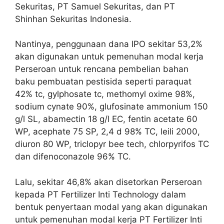
Sekuritas, PT Samuel Sekuritas, dan PT
Shinhan Sekuritas Indonesia.
Nantinya, penggunaan dana IPO sekitar 53,2%
akan digunakan untuk pemenuhan modal kerja
Perseroan untuk rencana pembelian bahan
baku pembuatan pestisida seperti paraquat
42% tc, gylphosate tc, methomyl oxime 98%,
sodium cynate 90%, glufosinate ammonium 150
g/l SL, abamectin 18 g/l EC, fentin acetate 60
WP, acephate 75 SP, 2,4 d 98% TC, leili 2000,
diuron 80 WP, triclopyr bee tech, chlorpyrifos TC
dan difenoconazole 96% TC.
Lalu, sekitar 46,8% akan disetorkan Perseroan
kepada PT Fertilizer Inti Technology dalam
bentuk penyertaan modal yang akan digunakan
untuk pemenuhan modal kerja PT Fertilizer Inti