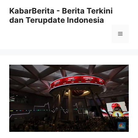
Langsung
KabarBerita - Berita Terkini
ke
dan Terupdate Indonesia
isi
Menu