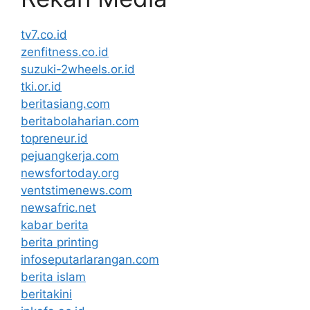
tv7.co.id
zenfitness.co.id
suzuki-2wheels.or.id
tki.or.id
beritasiang.com
beritabolaharian.com
topreneur.id
pejuangkerja.com
newsfortoday.org
ventstimenews.com
newsafric.net
kabar berita
berita printing
infoseputarlarangan.com
berita islam
beritakini