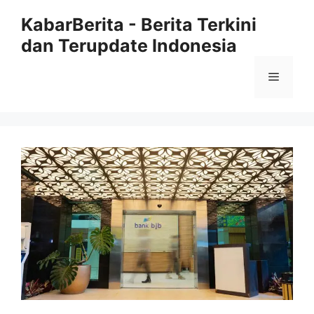
Langsung
KabarBerita - Berita Terkini
ke
dan Terupdate Indonesia
isi
Menu