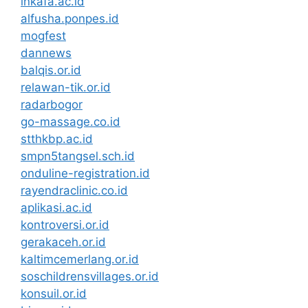
inkafa.ac.id
alfusha.ponpes.id
mogfest
dannews
balqis.or.id
relawan-tik.or.id
radarbogor
go-massage.co.id
stthkbp.ac.id
smpn5tangsel.sch.id
onduline-registration.id
rayendraclinic.co.id
aplikasi.ac.id
kontroversi.or.id
gerakaceh.or.id
kaltimcemerlang.or.id
soschildrensvillages.or.id
konsuil.or.id