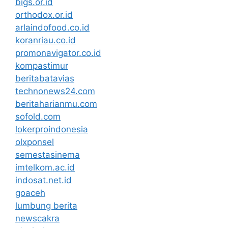
bigs.or.id
orthodox.or.id
arlaindofood.co.id
koranriau.co.id
promonavigator.co.id
kompastimur
beritabatavias
technonews24.com
beritaharianmu.com
sofold.com
lokerproindonesia
olxponsel
semestasinema
imtelkom.ac.id
indosat.net.id
goaceh
lumbung berita
newscakra