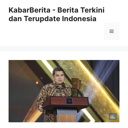
Langsung
KabarBerita - Berita Terkini
ke
dan Terupdate Indonesia
isi
Menu