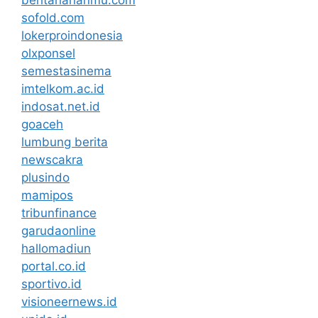
beritaharianmu.com
sofold.com
lokerproindonesia
olxponsel
semestasinema
imtelkom.ac.id
indosat.net.id
goaceh
lumbung berita
newscakra
plusindo
mamipos
tribunfinance
garudaonline
hallomadiun
portal.co.id
sportivo.id
visioneernews.id