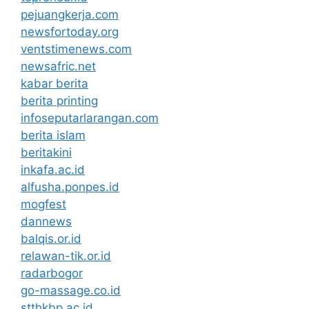
pejuangkerja.com
newsfortoday.org
ventstimenews.com
newsafric.net
kabar berita
berita printing
infoseputarlarangan.com
berita islam
beritakini
inkafa.ac.id
alfusha.ponpes.id
mogfest
dannews
balqis.or.id
relawan-tik.or.id
radarbogor
go-massage.co.id
stthkbp.ac.id