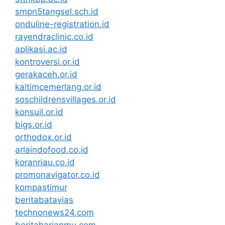
smpn5tangsel.sch.id
onduline-registration.id
rayendraclinic.co.id
aplikasi.ac.id
kontroversi.or.id
gerakaceh.or.id
kaltimcemerlang.or.id
soschildrensvillages.or.id
konsuil.or.id
bigs.or.id
orthodox.or.id
arlaindofood.co.id
koranriau.co.id
promonavigator.co.id
kompastimur
beritabatavias
technonews24.com