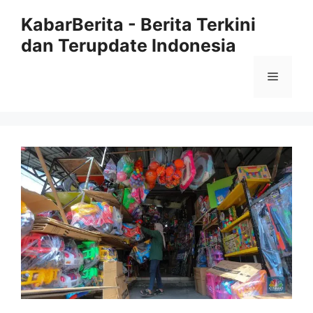
Langsung
KabarBerita - Berita Terkini
ke
dan Terupdate Indonesia
isi
Menu