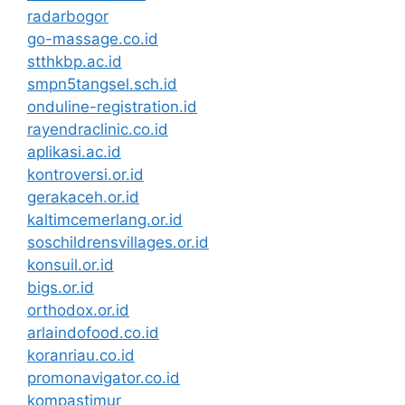
radarbogor
go-massage.co.id
stthkbp.ac.id
smpn5tangsel.sch.id
onduline-registration.id
rayendraclinic.co.id
aplikasi.ac.id
kontroversi.or.id
gerakaceh.or.id
kaltimcemerlang.or.id
soschildrensvillages.or.id
konsuil.or.id
bigs.or.id
orthodox.or.id
arlaindofood.co.id
koranriau.co.id
promonavigator.co.id
kompastimur