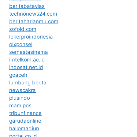
beritabatavias
technonews24.com
beritaharianmu.com
sofold.com
lokerproindonesia
olxponsel
semestasinema
imtelkom.ac.id
indosat.net.id
goaceh
lumbung berita
newscakra
plusindo
mamipos
tribunfinance
garudaonline
hallomadiun
portal.co.id