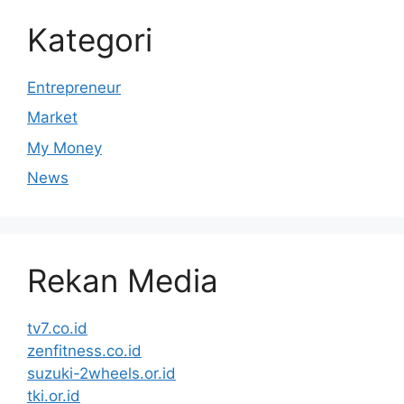
Kategori
Entrepreneur
Market
My Money
News
Rekan Media
tv7.co.id
zenfitness.co.id
suzuki-2wheels.or.id
tki.or.id