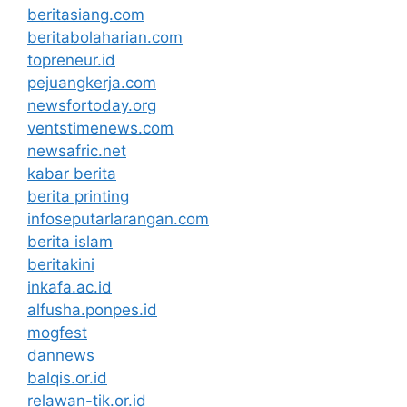
beritasiang.com
beritabolaharian.com
topreneur.id
pejuangkerja.com
newsfortoday.org
ventstimenews.com
newsafric.net
kabar berita
berita printing
infoseputarlarangan.com
berita islam
beritakini
inkafa.ac.id
alfusha.ponpes.id
mogfest
dannews
balqis.or.id
relawan-tik.or.id