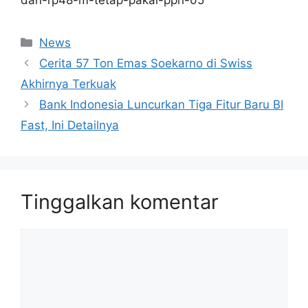
dari-rp48-m-tetap-pakai-pph-05
Kategori
News
Cerita 57 Ton Emas Soekarno di Swiss
Akhirnya Terkuak
Bank Indonesia Luncurkan Tiga Fitur Baru BI
Fast, Ini Detailnya
Tinggalkan komentar
Komentar