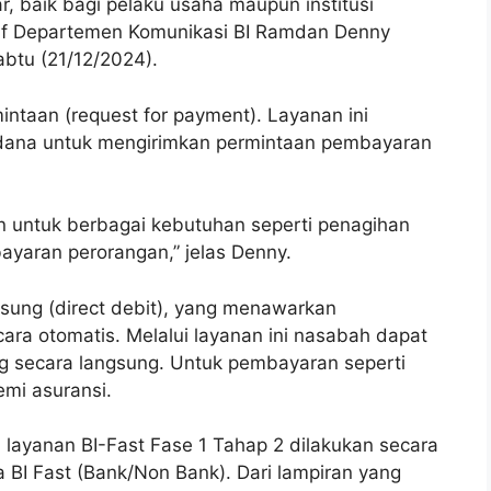
, baik bagi pelaku usaha maupun institusi
kutif Departemen Komunikasi BI Ramdan Denny
abtu (21/12/2024).
taan (request for payment). Layanan ini
ana untuk mengirimkan permintaan pembayaran
n untuk berbagai kebutuhan seperti penagihan
yaran perorangan,” jelas Denny.
ngsung (direct debit), yang menawarkan
ra otomatis. Melalui layanan ini nasabah dapat
g secara langsung. Untuk pembayaran seperti
remi asuransi.
layanan BI-Fast Fase 1 Tahap 2 dilakukan secara
 BI Fast (Bank/Non Bank). Dari lampiran yang