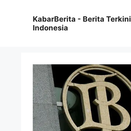
Langsung
ke
KabarBerita - Berita Terki
isi
Indonesia