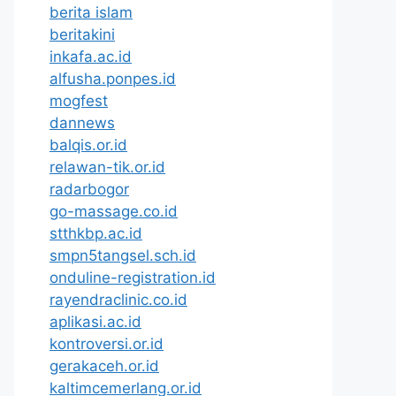
berita islam
beritakini
inkafa.ac.id
alfusha.ponpes.id
mogfest
dannews
balqis.or.id
relawan-tik.or.id
radarbogor
go-massage.co.id
stthkbp.ac.id
smpn5tangsel.sch.id
onduline-registration.id
rayendraclinic.co.id
aplikasi.ac.id
kontroversi.or.id
gerakaceh.or.id
kaltimcemerlang.or.id