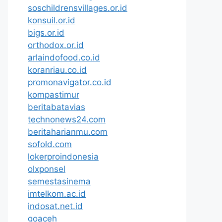
soschildrensvillages.or.id
konsuil.or.id
bigs.or.id
orthodox.or.id
arlaindofood.co.id
koranriau.co.id
promonavigator.co.id
kompastimur
beritabatavias
technonews24.com
beritaharianmu.com
sofold.com
lokerproindonesia
olxponsel
semestasinema
imtelkom.ac.id
indosat.net.id
goaceh