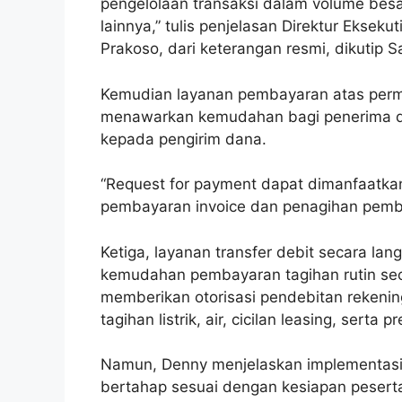
pengelolaan transaksi dalam volume besar
lainnya,” tulis penjelasan Direktur Ekse
Prakoso, dari keterangan resmi, dikutip S
Kemudian layanan pembayaran atas permin
menawarkan kemudahan bagi penerima d
kepada pengirim dana.
“Request for payment dapat dimanfaatka
pembayaran invoice dan penagihan pemba
Ketiga, layanan transfer debit secara la
kemudahan pembayaran tagihan rutin seca
memberikan otorisasi pendebitan rekenin
tagihan listrik, air, cicilan leasing, serta p
Namun, Denny menjelaskan implementasi 
bertahap sesuai dengan kesiapan peserta