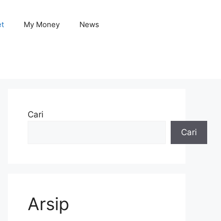
et
My Money
News
Cari
Cari
Arsip