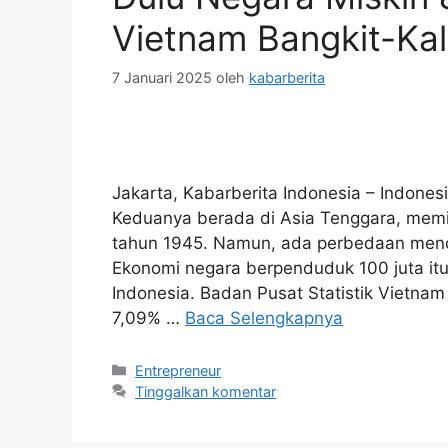
Vietnam Bangkit-Kal
7 Januari 2025
oleh
kabarberita
Jakarta, Kabarberita Indonesia – Indon
Keduanya berada di Asia Tenggara, memil
tahun 1945. Namun, ada perbedaan menco
Ekonomi negara berpenduduk 100 juta itu
Indonesia. Badan Pusat Statistik Viet
7,09% …
Baca Selengkapnya
Kategori
Entrepreneur
Tinggalkan komentar