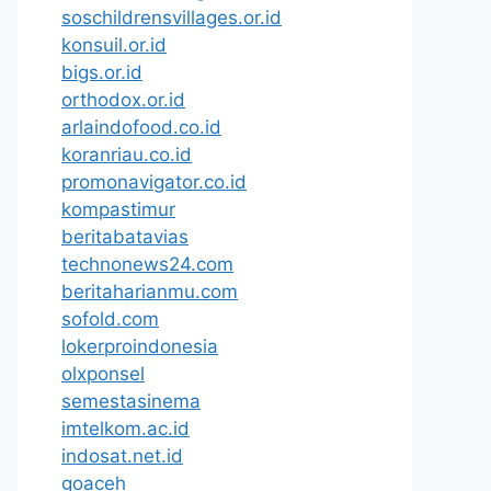
soschildrensvillages.or.id
konsuil.or.id
bigs.or.id
orthodox.or.id
arlaindofood.co.id
koranriau.co.id
promonavigator.co.id
kompastimur
beritabatavias
technonews24.com
beritaharianmu.com
sofold.com
lokerproindonesia
olxponsel
semestasinema
imtelkom.ac.id
indosat.net.id
goaceh