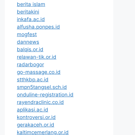
berita islam
beritakini
inkafa.ac.id
alfusha.ponpes.id
mogfest
dannews
balqis.or.id
relawan-tik.or.id
radarbogor
go-massage.co.id
stthkbp.ac.id
smpn5tangsel.sch.id
onduline-registration.id
rayendraclinic.co.id
aplikasi.ac.id
kontroversi.or.id
gerakaceh.or.id
kaltimcemerlang.or.id