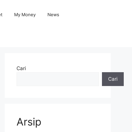
et
My Money
News
Cari
Cari
Arsip