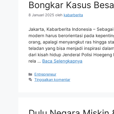
Bongkar Kasus Besa
8 Januari 2025
oleh
kabarberita
Jakarta, Kabarberita Indonesia – Sebaga
modern harus berorientasi pada kepentin
orang, apalagi menyangkut ras hingga sta
teladan yang bisa menjadi inspirasi dalam
dari kisah hidup Jenderal Polisi Hoege
rela …
Baca Selengkapnya
Kategori
Entrepreneur
Tinggalkan komentar
Dulu Negara Miskin &