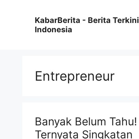
Langsung
ke
KabarBerita - Berita Terki
isi
Indonesia
Entrepreneur
Banyak Belum Tahu!
Ternyata Singkatan