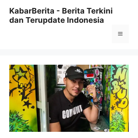
Langsung
KabarBerita - Berita Terkini
ke
dan Terupdate Indonesia
isi
Menu