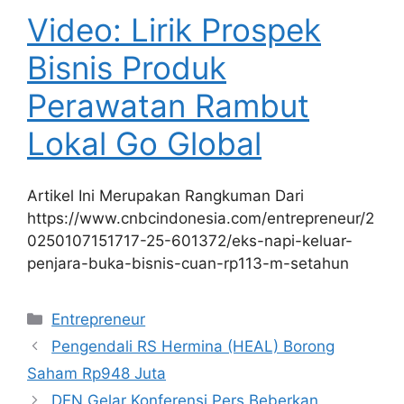
Video: Lirik Prospek
Bisnis Produk
Perawatan Rambut
Lokal Go Global
Artikel Ini Merupakan Rangkuman Dari
https://www.cnbcindonesia.com/entrepreneur/2
0250107151717-25-601372/eks-napi-keluar-
penjara-buka-bisnis-cuan-rp113-m-setahun
Kategori
Entrepreneur
Pengendali RS Hermina (HEAL) Borong
Saham Rp948 Juta
DEN Gelar Konferensi Pers Beberkan