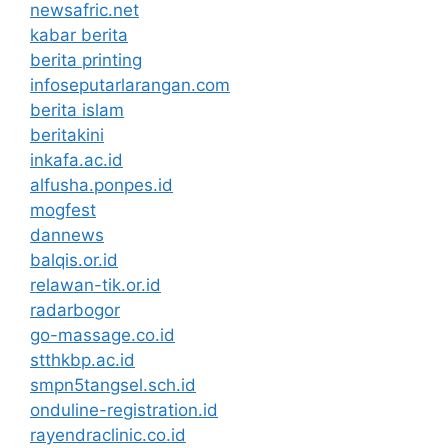
newsafric.net
kabar berita
berita printing
infoseputarlarangan.com
berita islam
beritakini
inkafa.ac.id
alfusha.ponpes.id
mogfest
dannews
balqis.or.id
relawan-tik.or.id
radarbogor
go-massage.co.id
stthkbp.ac.id
smpn5tangsel.sch.id
onduline-registration.id
rayendraclinic.co.id