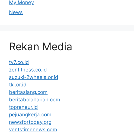
My Money
News
Rekan Media
tv7.co.id
zenfitness.co.id
suzuki-2wheels.or.id
tki.or.id
beritasiang.com
beritabolaharian.com
topreneur.id
pejuangkerja.com
newsfortoday.org
ventstimenews.com