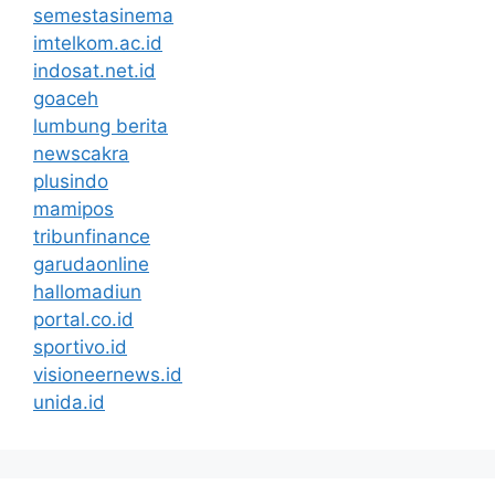
semestasinema
imtelkom.ac.id
indosat.net.id
goaceh
lumbung berita
newscakra
plusindo
mamipos
tribunfinance
garudaonline
hallomadiun
portal.co.id
sportivo.id
visioneernews.id
unida.id