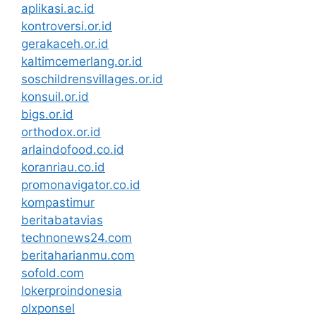
aplikasi.ac.id
kontroversi.or.id
gerakaceh.or.id
kaltimcemerlang.or.id
soschildrensvillages.or.id
konsuil.or.id
bigs.or.id
orthodox.or.id
arlaindofood.co.id
koranriau.co.id
promonavigator.co.id
kompastimur
beritabatavias
technonews24.com
beritaharianmu.com
sofold.com
lokerproindonesia
olxponsel