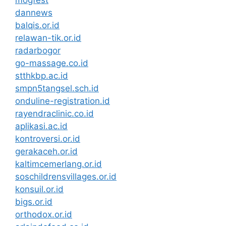
dannews
balqis.or.id
relawan-tik.or.id
radarbogor
go-massage.co.id
stthkbp.ac.id
smpn5tangsel.sch.id
onduline-registration.id
rayendraclinic.co.id
aplikasi.ac.id
kontroversi.or.id
gerakaceh.or.id
kaltimcemerlang.or.id
soschildrensvillages.or.id
konsuil.or.id
bigs.or.id
orthodox.or.id