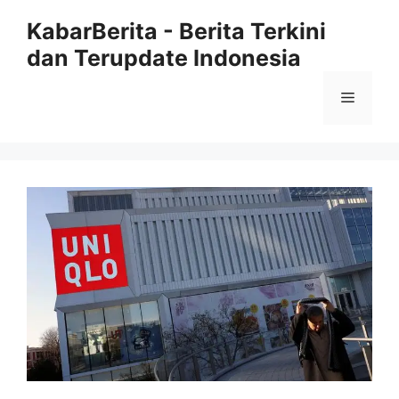
Langsung
KabarBerita - Berita Terkini
ke
dan Terupdate Indonesia
isi
Menu