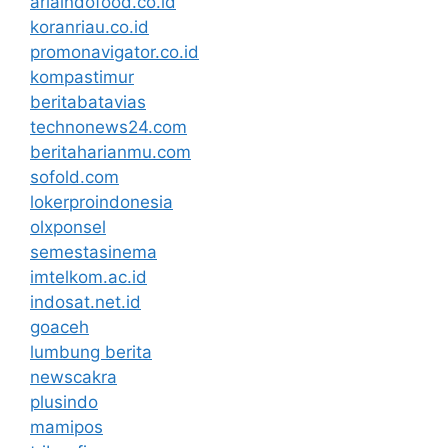
arlaindofood.co.id
koranriau.co.id
promonavigator.co.id
kompastimur
beritabatavias
technonews24.com
beritaharianmu.com
sofold.com
lokerproindonesia
olxponsel
semestasinema
imtelkom.ac.id
indosat.net.id
goaceh
lumbung berita
newscakra
plusindo
mamipos