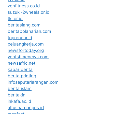
zenfitness.co.id
suzuki-2wheels.or.id
tki.or.id
beritasiang.com
beritabolaharian.com
topreneur.id
pejuangkerja.com
newsfortoday.org
ventstimenews.com
newsafric.net
kabar berita
berita printing
infoseputarlarangan.com
berita islam
beritakini
inkafa.ac.id
alfusha.ponpes.id
mogfest