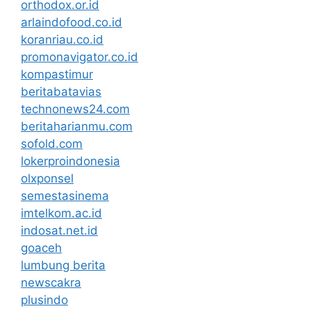
orthodox.or.id
arlaindofood.co.id
koranriau.co.id
promonavigator.co.id
kompastimur
beritabatavias
technonews24.com
beritaharianmu.com
sofold.com
lokerproindonesia
olxponsel
semestasinema
imtelkom.ac.id
indosat.net.id
goaceh
lumbung berita
newscakra
plusindo