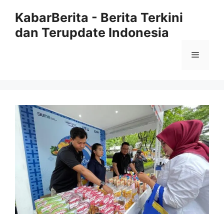
Langsung
KabarBerita - Berita Terkini
ke
dan Terupdate Indonesia
isi
Menu