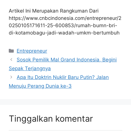
Artikel Ini Merupakan Rangkuman Dari
https://www.cnbcindonesia.com/entrepreneur/2
0250105171611-25-600853/rumah-bumn-bri-
di-kotamobagu-jadi-wadah-umkm-bertumbuh
Kategori
Entrepreneur
Sosok Pemilik Mal Grand Indonesia, Begini
Sepak Terjangnya
Apa Itu Doktrin Nuklir Baru Putin? Jalan
Menuju Perang Dunia ke-3
Tinggalkan komentar