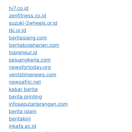
tv7.co.id
zenfitness.co.id
suzuki-2wheels.or.id
tki.or.id
beritasiang.com
beritabolaharian.com
topreneur.id
pejuangkerja.com
newsfortoday.org
ventstimenews.com
newsafric.net
kabar berita
berita printing
infoseputarlarangan.com
berita islam
beritakini
inkafa.ac.id