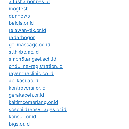
alfusha.ponpes.id
mogfest
dannews
balqis.or.id
relawan-tik.or.id
radarbogor
go-massage.co.id
stthkbp.ac.id
smpn5tangsel.sch.id
onduline-registration.id
rayendraclinic.co.id
aplikasi.ac.id
kontroversi.or.id
gerakaceh.or.id
kaltimcemerlang.or.id
soschildrensvillages.or.id
konsuil.or.id
bigs.or.id