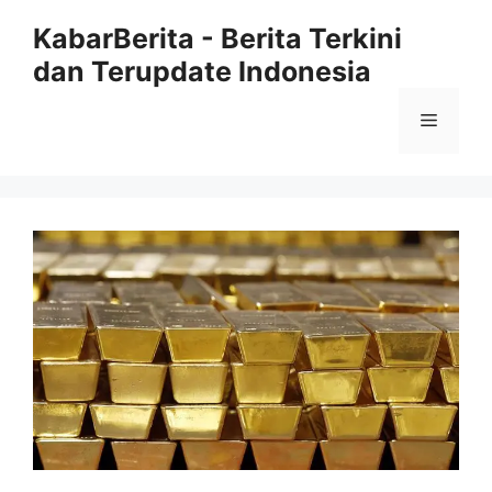
Langsung
KabarBerita - Berita Terkini
ke
dan Terupdate Indonesia
isi
Menu