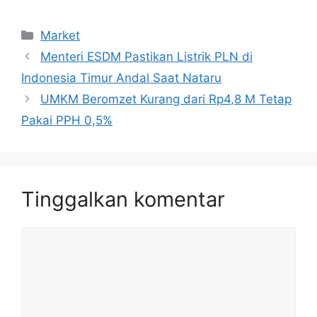
Kategori
Market
Menteri ESDM Pastikan Listrik PLN di
Indonesia Timur Andal Saat Nataru
UMKM Beromzet Kurang dari Rp4,8 M Tetap
Pakai PPH 0,5%
Tinggalkan komentar
Komentar