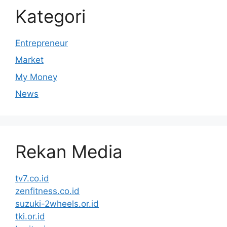
Kategori
Entrepreneur
Market
My Money
News
Rekan Media
tv7.co.id
zenfitness.co.id
suzuki-2wheels.or.id
tki.or.id