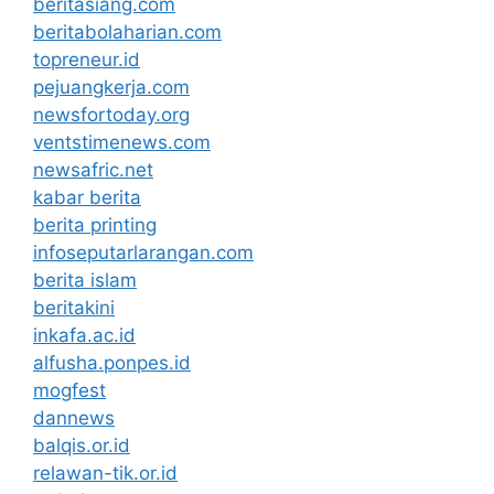
beritasiang.com
beritabolaharian.com
topreneur.id
pejuangkerja.com
newsfortoday.org
ventstimenews.com
newsafric.net
kabar berita
berita printing
infoseputarlarangan.com
berita islam
beritakini
inkafa.ac.id
alfusha.ponpes.id
mogfest
dannews
balqis.or.id
relawan-tik.or.id