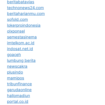
beritabatavias
technonews24.com
beritaharianmu.com
sofold.com
lokerproindonesia
olxponsel
semestasinema
imtelkom.ac.id
indosat.net.id
goaceh
lumbung berita
newscakra
plusindo
mamipos
tribunfinance
garudaonline
hallomadiun
portal.co.id