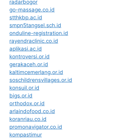
radarbogor
go-massage.co.id
stthkbp.ac.id
smpn5tangsel.sch.id
onduline-registration.id
rayendraclinic.co.id
aplikasi.ac.id
kontroversi.or.id
gerakaceh.or.id
kaltimcemerlang.or.id
soschildrensvillages.or.id
konsuil.or.id
bigs.or.id
orthodox.or.id
arlaindofood.co.id
koranriau.co.id
promonavigator.co.id
kompastimur