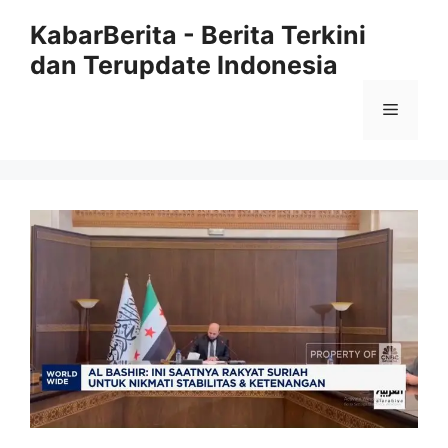
Langsung
KabarBerita - Berita Terkini
ke
dan Terupdate Indonesia
isi
Menu