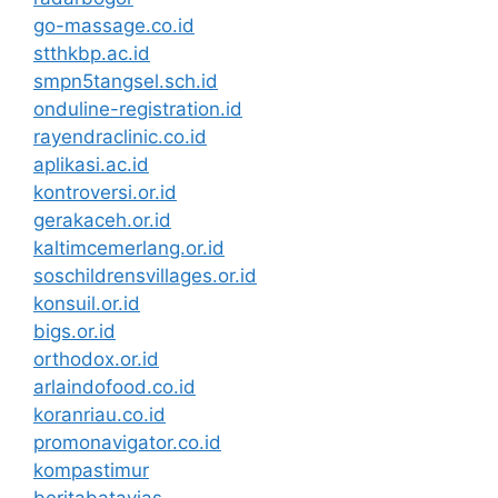
go-massage.co.id
stthkbp.ac.id
smpn5tangsel.sch.id
onduline-registration.id
rayendraclinic.co.id
aplikasi.ac.id
kontroversi.or.id
gerakaceh.or.id
kaltimcemerlang.or.id
soschildrensvillages.or.id
konsuil.or.id
bigs.or.id
orthodox.or.id
arlaindofood.co.id
koranriau.co.id
promonavigator.co.id
kompastimur
beritabatavias