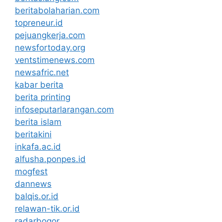
beritabolaharian.com
topreneur.id
pejuangkerja.com
newsfortoday.org
ventstimenews.com
newsafric.net
kabar berita
berita printing
infoseputarlarangan.com
berita islam
beritakini
inkafa.ac.id
alfusha.ponpes.id
mogfest
dannews
balqis.or.id
relawan-tik.or.id
radarbogor