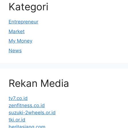
Kategori
Entrepreneur
Market
My Money
News
Rekan Media
tv7.co.id
zenfitness.co.id
suzuki-2wheels.or.id
tki.or.id
beritasiang.com