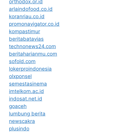
orthodox.or.id
arlaindofood.co.id
koranriau.co.id
promonavigator.co.id
kompastimur
beritabatavias
technonews24.com
beritaharianmu.com
sofold.com
lokerproindonesia
olxponsel
semestasinema
imtelkom.ac.id
indosat.net.id
goaceh
lumbung berita
newscakra
plusindo