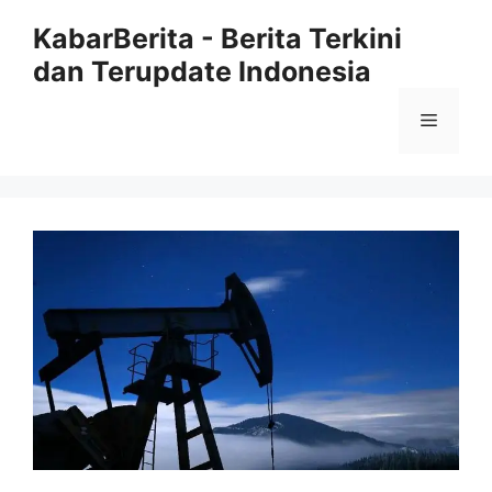
Langsung
KabarBerita - Berita Terkini
ke
dan Terupdate Indonesia
isi
Menu