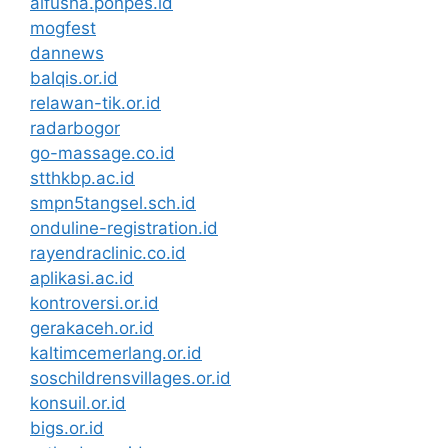
alfusha.ponpes.id
mogfest
dannews
balqis.or.id
relawan-tik.or.id
radarbogor
go-massage.co.id
stthkbp.ac.id
smpn5tangsel.sch.id
onduline-registration.id
rayendraclinic.co.id
aplikasi.ac.id
kontroversi.or.id
gerakaceh.or.id
kaltimcemerlang.or.id
soschildrensvillages.or.id
konsuil.or.id
bigs.or.id