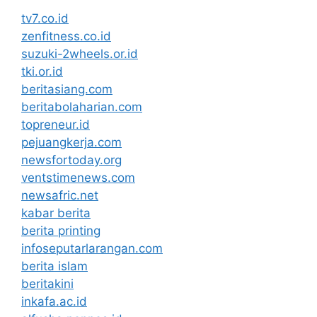
tv7.co.id
zenfitness.co.id
suzuki-2wheels.or.id
tki.or.id
beritasiang.com
beritabolaharian.com
topreneur.id
pejuangkerja.com
newsfortoday.org
ventstimenews.com
newsafric.net
kabar berita
berita printing
infoseputarlarangan.com
berita islam
beritakini
inkafa.ac.id