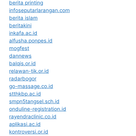
berita printing
infoseputarlarangan.com
berita islam
beritakini
inkafa.ac.id
alfusha.ponpes.id
mogfest
dannews
balqis.or.id
relawan-tik.or.id
radarbogor
go-massage.co.id
stthkbp.ac.id
smpn5tangsel.sch.id
onduline-registration.id
rayendraclinic.co.id
aplikasi.ac.id
kontroversi.or.id