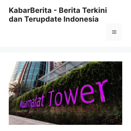
Langsung
KabarBerita - Berita Terkini
ke
dan Terupdate Indonesia
isi
Menu