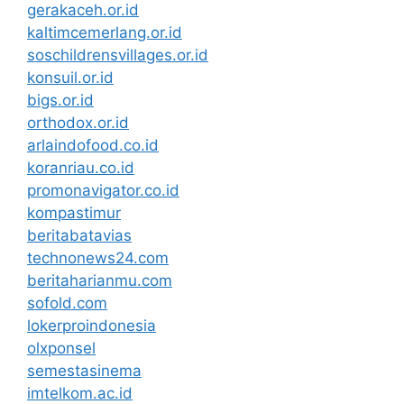
gerakaceh.or.id
kaltimcemerlang.or.id
soschildrensvillages.or.id
konsuil.or.id
bigs.or.id
orthodox.or.id
arlaindofood.co.id
koranriau.co.id
promonavigator.co.id
kompastimur
beritabatavias
technonews24.com
beritaharianmu.com
sofold.com
lokerproindonesia
olxponsel
semestasinema
imtelkom.ac.id