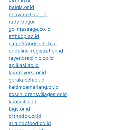
balqis.or.id
relawan-tik.or.id
radarbogor
go-massage.co.id
stthkbp.ac.id
smpn5tangsel.sch.id
onduline-registration.id
rayendraclinic.co.id
aplikasi.ac.id
kontroversi.or.id
gerakaceh.or.id
kaltimcemerlang.or.id
soschildrensvillages.or.id
konsuil.or.id
bigs.or.id
orthodox.or.id
arlaindofood.co.id