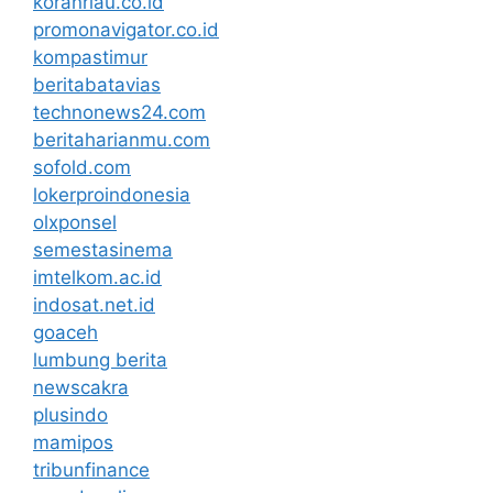
koranriau.co.id
promonavigator.co.id
kompastimur
beritabatavias
technonews24.com
beritaharianmu.com
sofold.com
lokerproindonesia
olxponsel
semestasinema
imtelkom.ac.id
indosat.net.id
goaceh
lumbung berita
newscakra
plusindo
mamipos
tribunfinance