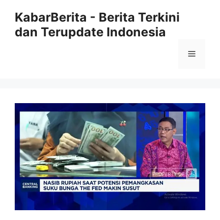
Langsung
KabarBerita - Berita Terkini
ke
dan Terupdate Indonesia
isi
Menu