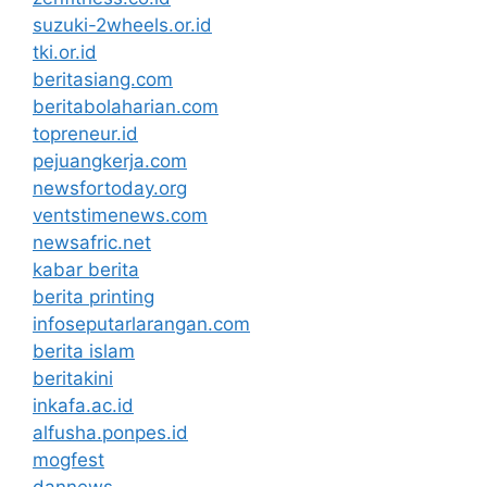
suzuki-2wheels.or.id
tki.or.id
beritasiang.com
beritabolaharian.com
topreneur.id
pejuangkerja.com
newsfortoday.org
ventstimenews.com
newsafric.net
kabar berita
berita printing
infoseputarlarangan.com
berita islam
beritakini
inkafa.ac.id
alfusha.ponpes.id
mogfest
dannews