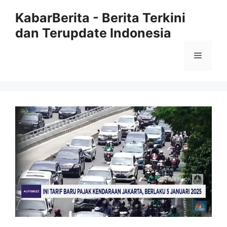
Langsung
KabarBerita - Berita Terkini
ke
dan Terupdate Indonesia
isi
Menu