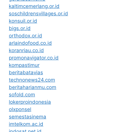
kaltimcemerlang.or.id
soschildrensvillages.or.id
konsuil.or.id
bigs.or.id
orthodox.or.id
arlaindofood.co.id
koranriau.co.id
promonavigator.co.id
kompastimur
beritabatavias
technonews24.com
beritaharianmu.com
sofold.com
lokerproindonesia
olxponsel
semestasinema
imtelkom.ac.id
indosat.net.id