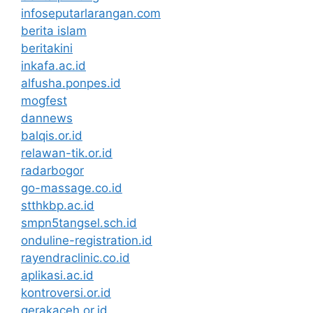
infoseputarlarangan.com
berita islam
beritakini
inkafa.ac.id
alfusha.ponpes.id
mogfest
dannews
balqis.or.id
relawan-tik.or.id
radarbogor
go-massage.co.id
stthkbp.ac.id
smpn5tangsel.sch.id
onduline-registration.id
rayendraclinic.co.id
aplikasi.ac.id
kontroversi.or.id
gerakaceh.or.id