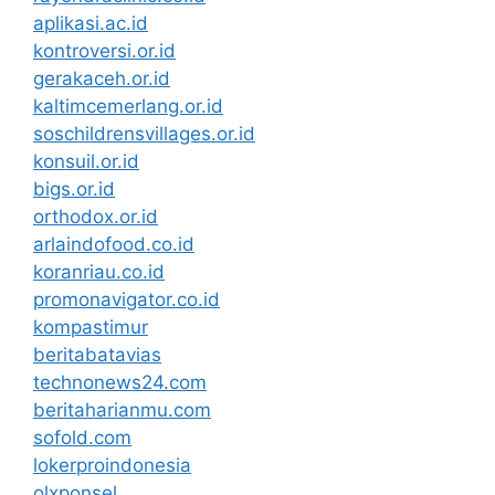
aplikasi.ac.id
kontroversi.or.id
gerakaceh.or.id
kaltimcemerlang.or.id
soschildrensvillages.or.id
konsuil.or.id
bigs.or.id
orthodox.or.id
arlaindofood.co.id
koranriau.co.id
promonavigator.co.id
kompastimur
beritabatavias
technonews24.com
beritaharianmu.com
sofold.com
lokerproindonesia
olxponsel