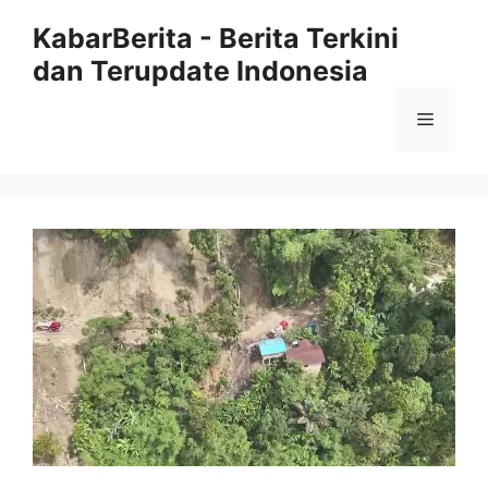
Langsung
KabarBerita - Berita Terkini
ke
dan Terupdate Indonesia
isi
Menu