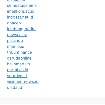
semestasinema
imtelkom.ac.id
indosat.net.id
goaceh
lumbung berita
newscakra
plusindo
mamipos
tribunfinance
garudaonline
hallomadiun
portal.co.id
sportivo.id
visioneernews.id
unida.id