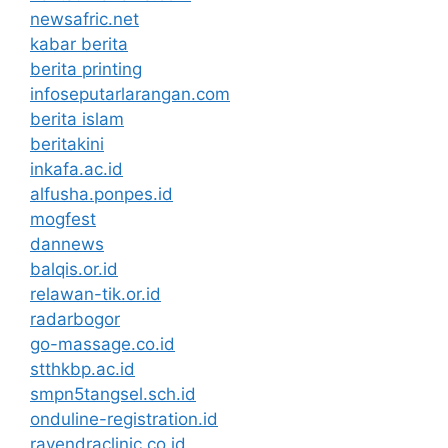
newsafric.net
kabar berita
berita printing
infoseputarlarangan.com
berita islam
beritakini
inkafa.ac.id
alfusha.ponpes.id
mogfest
dannews
balqis.or.id
relawan-tik.or.id
radarbogor
go-massage.co.id
stthkbp.ac.id
smpn5tangsel.sch.id
onduline-registration.id
rayendraclinic.co.id