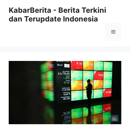
Langsung
KabarBerita - Berita Terkini
ke
dan Terupdate Indonesia
isi
Menu