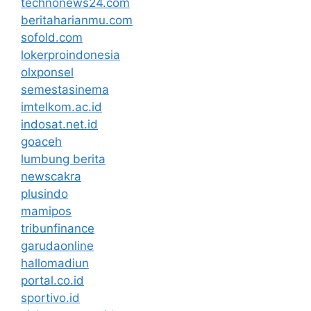
technonews24.com
beritaharianmu.com
sofold.com
lokerproindonesia
olxponsel
semestasinema
imtelkom.ac.id
indosat.net.id
goaceh
lumbung berita
newscakra
plusindo
mamipos
tribunfinance
garudaonline
hallomadiun
portal.co.id
sportivo.id