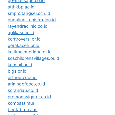
go-massage.co.id
stthkbp.ac.id
smpn5tangsel.sch.id
onduline-registration.id
rayendraclinic.co.id
aplikasi.ac.id
kontroversi.or.id
gerakaceh.or.id
kaltimcemerlang.or.id
soschildrensvillages.or.id
konsuil.or.id
bigs.or.id
orthodox.or.id
arlaindofood.co.id
koranriau.co.id
promonavigator.co.id
kompastimur
beritabatavias