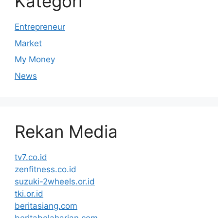
Kategori
Entrepreneur
Market
My Money
News
Rekan Media
tv7.co.id
zenfitness.co.id
suzuki-2wheels.or.id
tki.or.id
beritasiang.com
beritabolaharian.com