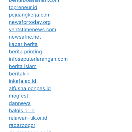
topreneur.id
pejuangkerja.com
newsfortoday.org
ventstimenews.com
newsafric.net
kabar berita
berita printing
infoseputarlarangan.com
berita islam
beritakini
inkafa.ac.id
alfusha.ponpes.id
mogfest
dannews
balqis.or.id
relawan-tik.or.id
radarbogor