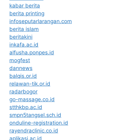
kabar berita
berita printing
infoseputarlarangan.com
berita islam
beritakini
inkafa.ac.id
alfusha.ponpes.id
mogfest
dannews
balqis.or.id
relawan-tik.or.id
radarbogor
go-massage.co.id
stthkbp.ac.id
smpn5tangsel.sch.id
onduline-registration.id
rayendraclinic.co.id
aplikasi.ac.id