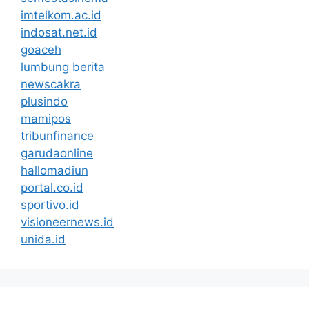
imtelkom.ac.id
indosat.net.id
goaceh
lumbung berita
newscakra
plusindo
mamipos
tribunfinance
garudaonline
hallomadiun
portal.co.id
sportivo.id
visioneernews.id
unida.id