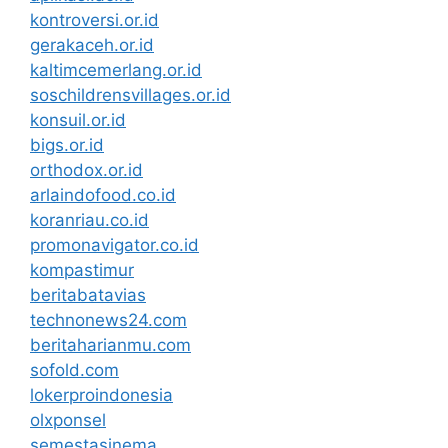
kontroversi.or.id
gerakaceh.or.id
kaltimcemerlang.or.id
soschildrensvillages.or.id
konsuil.or.id
bigs.or.id
orthodox.or.id
arlaindofood.co.id
koranriau.co.id
promonavigator.co.id
kompastimur
beritabatavias
technonews24.com
beritaharianmu.com
sofold.com
lokerproindonesia
olxponsel
semestasinema