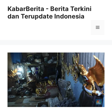
Langsung
KabarBerita - Berita Terkini
ke
dan Terupdate Indonesia
isi
Menu