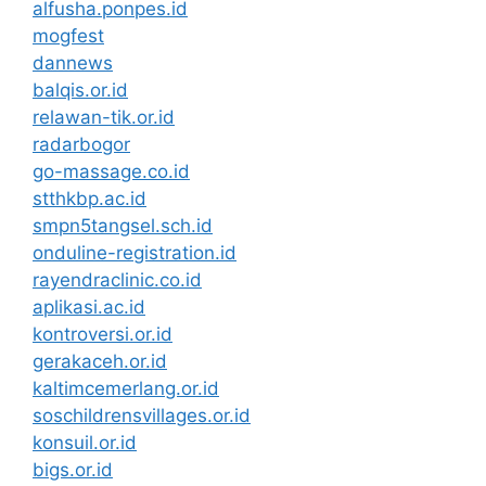
alfusha.ponpes.id
mogfest
dannews
balqis.or.id
relawan-tik.or.id
radarbogor
go-massage.co.id
stthkbp.ac.id
smpn5tangsel.sch.id
onduline-registration.id
rayendraclinic.co.id
aplikasi.ac.id
kontroversi.or.id
gerakaceh.or.id
kaltimcemerlang.or.id
soschildrensvillages.or.id
konsuil.or.id
bigs.or.id