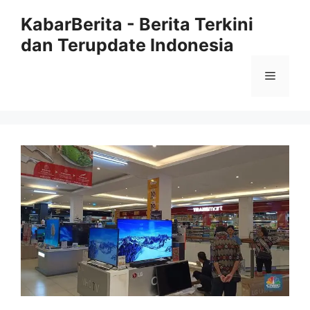
Langsung
KabarBerita - Berita Terkini
ke
dan Terupdate Indonesia
isi
Menu