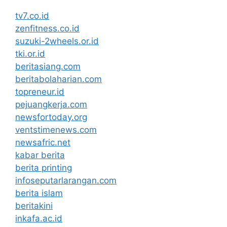
tv7.co.id
zenfitness.co.id
suzuki-2wheels.or.id
tki.or.id
beritasiang.com
beritabolaharian.com
topreneur.id
pejuangkerja.com
newsfortoday.org
ventstimenews.com
newsafric.net
kabar berita
berita printing
infoseputarlarangan.com
berita islam
beritakini
inkafa.ac.id