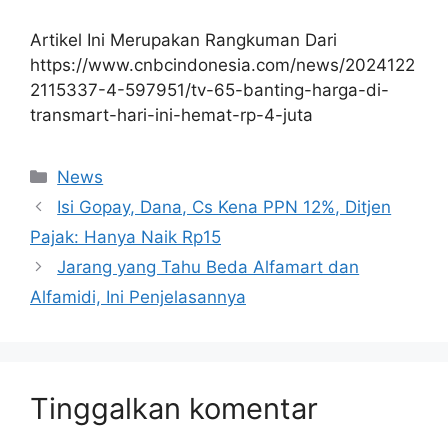
Artikel Ini Merupakan Rangkuman Dari
https://www.cnbcindonesia.com/news/2024122
2115337-4-597951/tv-65-banting-harga-di-
transmart-hari-ini-hemat-rp-4-juta
Kategori
News
Isi Gopay, Dana, Cs Kena PPN 12%, Ditjen
Pajak: Hanya Naik Rp15
Jarang yang Tahu Beda Alfamart dan
Alfamidi, Ini Penjelasannya
Tinggalkan komentar