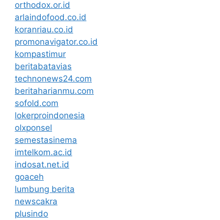
orthodox.or.id
arlaindofood.co.id
koranriau.co.id
promonavigator.co.id
kompastimur
beritabatavias
technonews24.com
beritaharianmu.com
sofold.com
lokerproindonesia
olxponsel
semestasinema
imtelkom.ac.id
indosat.net.id
goaceh
lumbung berita
newscakra
plusindo