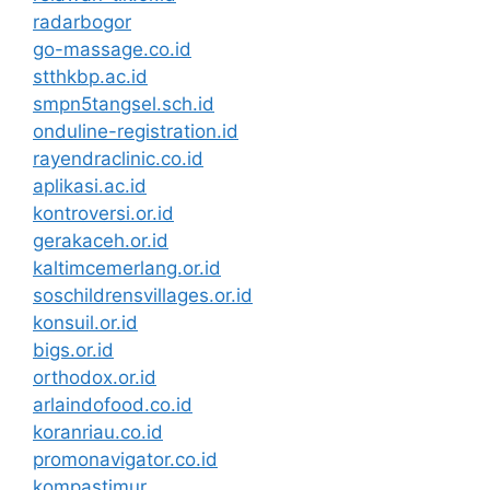
radarbogor
go-massage.co.id
stthkbp.ac.id
smpn5tangsel.sch.id
onduline-registration.id
rayendraclinic.co.id
aplikasi.ac.id
kontroversi.or.id
gerakaceh.or.id
kaltimcemerlang.or.id
soschildrensvillages.or.id
konsuil.or.id
bigs.or.id
orthodox.or.id
arlaindofood.co.id
koranriau.co.id
promonavigator.co.id
kompastimur