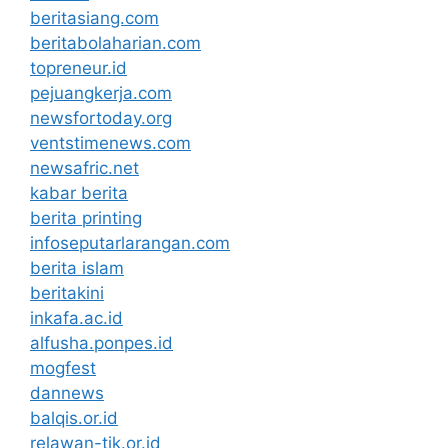
beritasiang.com
beritabolaharian.com
topreneur.id
pejuangkerja.com
newsfortoday.org
ventstimenews.com
newsafric.net
kabar berita
berita printing
infoseputarlarangan.com
berita islam
beritakini
inkafa.ac.id
alfusha.ponpes.id
mogfest
dannews
balqis.or.id
relawan-tik.or.id