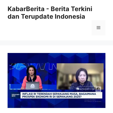
Langsung
KabarBerita - Berita Terkini
ke
dan Terupdate Indonesia
isi
Menu