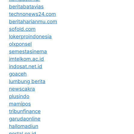
beritabatavias
technonews24.com
beritaharianmu.com
sofold.com
lokerproindonesia
olxponsel
semestasinema
imtelkom.ac.id
indosat.net.id
goaceh
lumbung berita
newscakra
plusindo
mamipos
tribunfinance
garudaonline
hallomadiun
portal.co.id