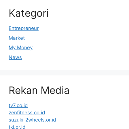
Kategori
Entrepreneur
Market
My Money
News
Rekan Media
tv7.co.id
zenfitness.co.id
suzuki-2wheels.or.id
tki.or.id