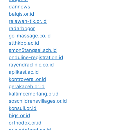
dannews
balqis.or.id
relawan-tik.or.id
radarbogor
go-massage.co.id
stthkbp.ac.id
smpn5tangsel.sch.id
onduline-registration.id
rayendraclinic.co.id
aplikasi.ac.id
kontroversi.or.id
gerakaceh.or.id
kaltimcemerlang.or.id
soschildrensvillages.or.id
konsuil.or.id
bigs.or.id
orthodox.or.id
arlaindofood.co.id