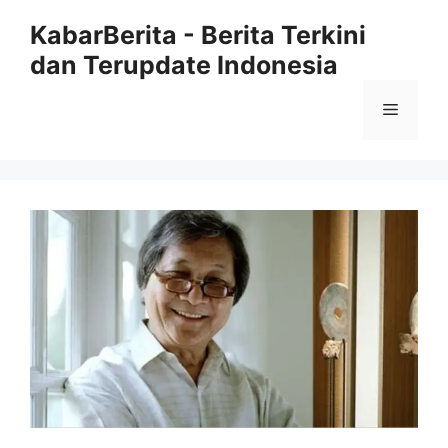
Langsung
KabarBerita - Berita Terkini
ke
dan Terupdate Indonesia
isi
Menu