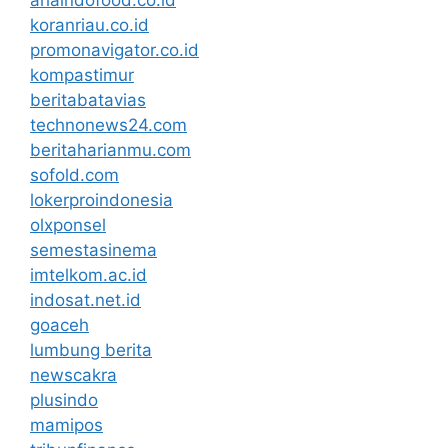
koranriau.co.id
promonavigator.co.id
kompastimur
beritabatavias
technonews24.com
beritaharianmu.com
sofold.com
lokerproindonesia
olxponsel
semestasinema
imtelkom.ac.id
indosat.net.id
goaceh
lumbung berita
newscakra
plusindo
mamipos