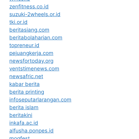
zenfitness.co.id
suzuki-2wheels.or.id
tki.or.id
beritasiang.com
beritabolaharian.com
topreneur.id
pejuangkerja.com
newsfortoday.org
ventstimenews.com
newsafric.net
kabar berita
berita printing
infoseputarlarangan.com
berita islam
beritakini
inkafa.ac.id
alfusha.ponpes.id
mogfest