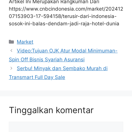
Artikel Ini Merupakan Rangkuman Dari
https://www.cnbcindonesia.com/market/202412
07153903-17-594158/terusir-dari-indonesia-
sosok-ini-balas-dendam-jadi-raja-hotel-dunia
Kategori
Market
Video:Tujuan OJK Atur Modal Minimuman-
Spin Off Bisnis Syariah Asuransi
Serbu! Minyak dan Sembako Murah di
Transmart Full Day Sale
Tinggalkan komentar
Komentar