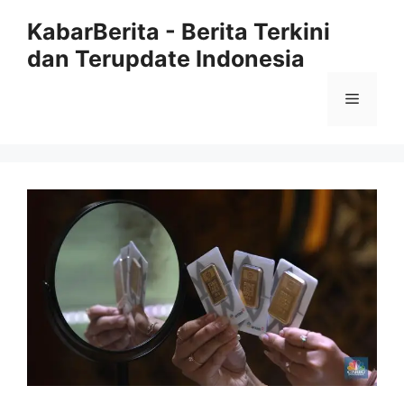
Langsung
KabarBerita - Berita Terkini
ke
dan Terupdate Indonesia
isi
Menu