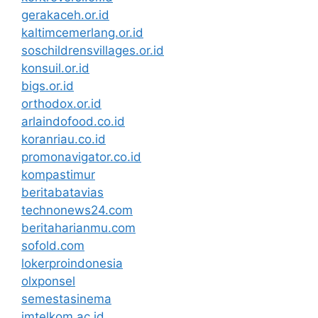
gerakaceh.or.id
kaltimcemerlang.or.id
soschildrensvillages.or.id
konsuil.or.id
bigs.or.id
orthodox.or.id
arlaindofood.co.id
koranriau.co.id
promonavigator.co.id
kompastimur
beritabatavias
technonews24.com
beritaharianmu.com
sofold.com
lokerproindonesia
olxponsel
semestasinema
imtelkom.ac.id