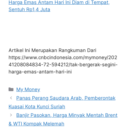
Harga Emas Antam Hari Ini Diam di Tempat,
Sentuh Rp1,4 Juta
Artikel Ini Merupakan Rangkuman Dari
https://www.cnbcindonesia.com/mymoney/202
41208084834-72-594212/tak-bergerak-segini-
harga-emas-antam-hari-ini
Kategori
My Money
Panas Perang Saudara Arab, Pemberontak
Kuasai Kota Kunci Suriah
Banjir Pasokan, Harga Minyak Mentah Brent
& WTI Kompak Melemah