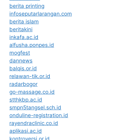
berita printing
infoseputarlarangan.com
berita islam
beritakini
inkafa.ac.id
alfusha.ponpes.id
mogfest
dannews
balqis.or.id
relawan-tik.or.id
radarbogor
go-massage.co.id
stthkbp.ac.id
smpn5tangsel.sch.id
onduline-registration.id
rayendraclinic.co.id
aplikasi.ac.id
kontroversi.or.id