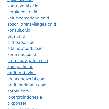
kontroversi.or.id
gerakaceh.or.id
kaltimcemerlang.or.id
soschildrensvillages.or.id
konsuil.or.id
bigs.or.id
orthodox.or.id
arlaindofood.co.id
koranriau.co.id
promonavigator.co.id
kompastimur
beritabatavias
technonews24.com
beritaharianmu.com
sofold.com
lokerproindonesia
olxponsel