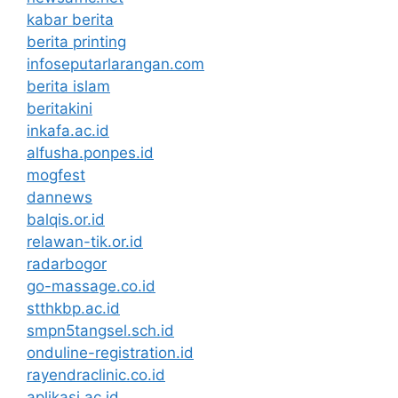
kabar berita
berita printing
infoseputarlarangan.com
berita islam
beritakini
inkafa.ac.id
alfusha.ponpes.id
mogfest
dannews
balqis.or.id
relawan-tik.or.id
radarbogor
go-massage.co.id
stthkbp.ac.id
smpn5tangsel.sch.id
onduline-registration.id
rayendraclinic.co.id
aplikasi.ac.id