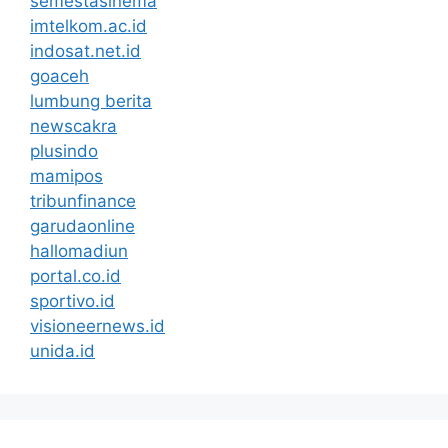
semestasinema
imtelkom.ac.id
indosat.net.id
goaceh
lumbung berita
newscakra
plusindo
mamipos
tribunfinance
garudaonline
hallomadiun
portal.co.id
sportivo.id
visioneernews.id
unida.id