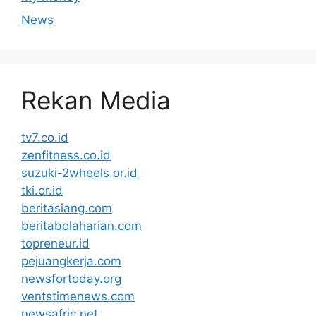
News
Rekan Media
tv7.co.id
zenfitness.co.id
suzuki-2wheels.or.id
tki.or.id
beritasiang.com
beritabolaharian.com
topreneur.id
pejuangkerja.com
newsfortoday.org
ventstimenews.com
newsafric.net