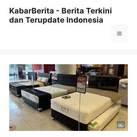
Langsung
KabarBerita - Berita Terkini
ke
dan Terupdate Indonesia
isi
Menu