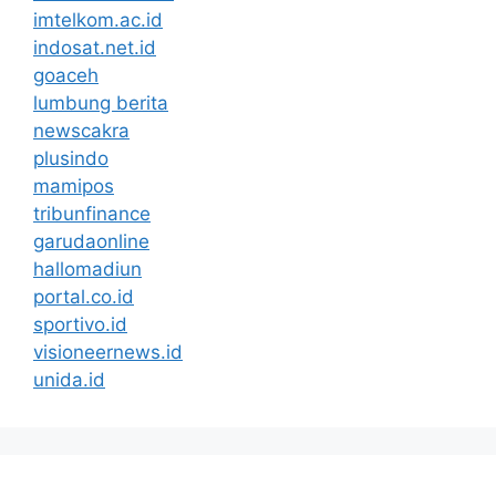
imtelkom.ac.id
indosat.net.id
goaceh
lumbung berita
newscakra
plusindo
mamipos
tribunfinance
garudaonline
hallomadiun
portal.co.id
sportivo.id
visioneernews.id
unida.id