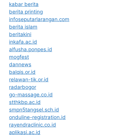
kabar berita
berita printing
infoseputarlarangan.com
berita islam
beritakini
inkafa.ac.id
alfusha.ponpes.id
mogfest
dannews
balqis.or.id
relawan-tik.or.id
radarbogor
go-massage.co.id
stthkbp.ac.id
smpn5tangsel.sch.id
onduline-registration.id
rayendraclinic.co.id
aplikasi.ac.id