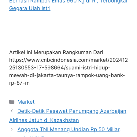
Berhasil Rampok Emas 960 Kg di RI, Terbongkar
Gegara Ulah Istri
Artikel Ini Merupakan Rangkuman Dari
https://www.cnbcindonesia.com/market/202412
25130553-17-598664/suami-istri-hidup-
mewah-di-jakarta-taunya-rampok-uang-bank-
rp-87-m
Kategori
Market
Detik-Detik Pesawat Penumpang Azerbaijan
Airlines Jatuh di Kazakhstan
Anggota TNI Menang Undian Rp 50 Miliar,