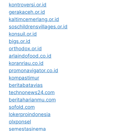
kontroversi.or.id
gerakaceh.or.id
kaltimcemerlang.or.id
soschildrensvillages.or.id
konsuil.or.id
bigs.or.id
orthodox.or.id
arlaindofood.co.id
koranriau.co.id
promonavigator.co.id
kompastimur
beritabatavias
technonews24.com
beritaharianmu.com
sofold.com
lokerproindonesia
olxponsel
semestasinema