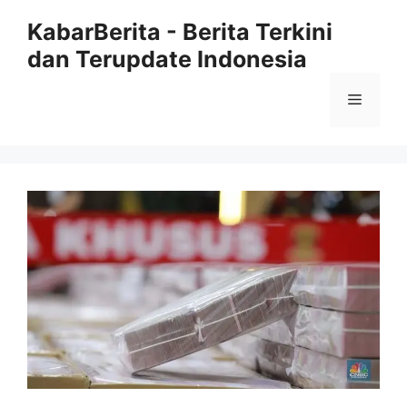
Langsung
KabarBerita - Berita Terkini
ke
dan Terupdate Indonesia
isi
Menu