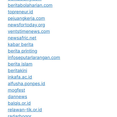
beritabolaharian.com
topreneur.id
pejuangkerja.com
newsfortoday.org
ventstimenews.com
newsafric.net
kabar berita
berita printing
infoseputarlarangan.com
berita islam
beritakini
inkafa.ac.id
alfusha.ponpes.id
mogfest
dannews
balqis.or.id
relawan-tik.or.id
radarbogor