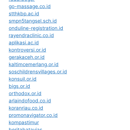
go-massage.co.id
stthkbp.ac.id
smpn5tangsel.sch.id
onduline-registration.id
rayendraclinic.co.id
aplikasi.ac.id
kontroversi.or.id
gerakaceh.or.id
kaltimcemerlang.or.id
soschildrensvillages.or.id
konsuil.or.id
bigs.or.id
orthodox.or.id
arlaindofood.co.id
koranriau.co.id
promonavigator.co.id
kompastimur
beritabatavias