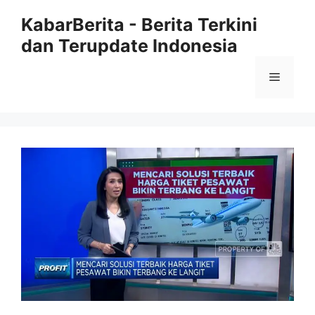
Langsung
KabarBerita - Berita Terkini
ke
dan Terupdate Indonesia
isi
Menu