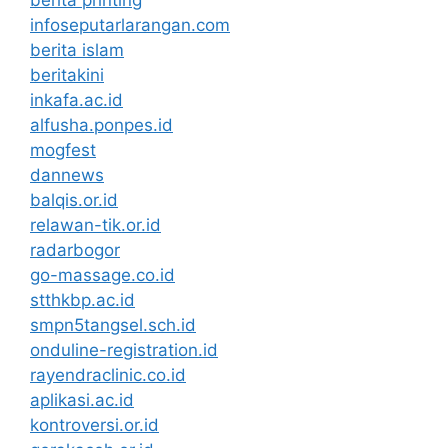
infoseputarlarangan.com
berita islam
beritakini
inkafa.ac.id
alfusha.ponpes.id
mogfest
dannews
balqis.or.id
relawan-tik.or.id
radarbogor
go-massage.co.id
stthkbp.ac.id
smpn5tangsel.sch.id
onduline-registration.id
rayendraclinic.co.id
aplikasi.ac.id
kontroversi.or.id