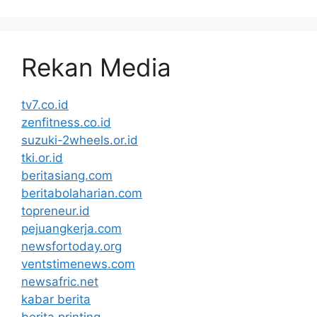
Rekan Media
tv7.co.id
zenfitness.co.id
suzuki-2wheels.or.id
tki.or.id
beritasiang.com
beritabolaharian.com
topreneur.id
pejuangkerja.com
newsfortoday.org
ventstimenews.com
newsafric.net
kabar berita
berita printing