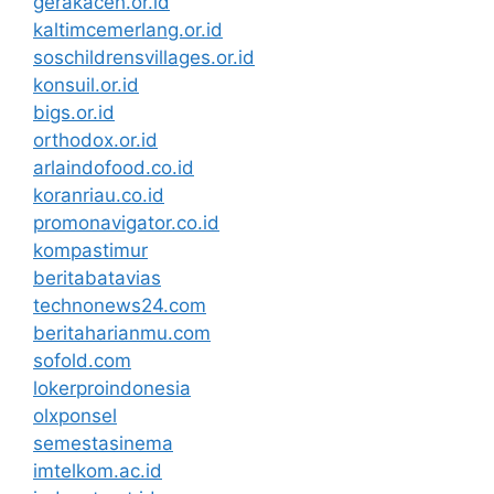
gerakaceh.or.id
kaltimcemerlang.or.id
soschildrensvillages.or.id
konsuil.or.id
bigs.or.id
orthodox.or.id
arlaindofood.co.id
koranriau.co.id
promonavigator.co.id
kompastimur
beritabatavias
technonews24.com
beritaharianmu.com
sofold.com
lokerproindonesia
olxponsel
semestasinema
imtelkom.ac.id