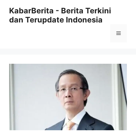
Langsung
KabarBerita - Berita Terkini
ke
dan Terupdate Indonesia
isi
Menu