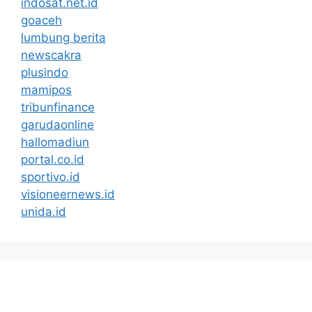
indosat.net.id
goaceh
lumbung berita
newscakra
plusindo
mamipos
tribunfinance
garudaonline
hallomadiun
portal.co.id
sportivo.id
visioneernews.id
unida.id