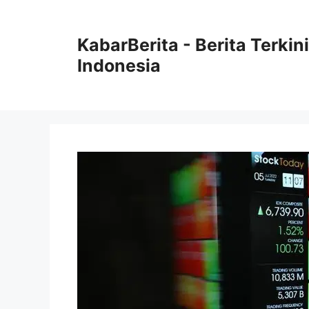
Langsung
ke
KabarBerita - Berita Terki
isi
Indonesia