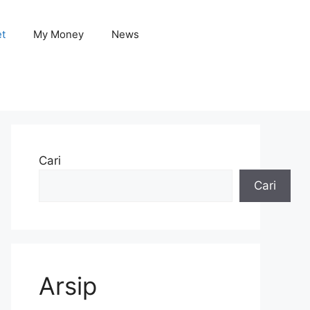
et
My Money
News
Cari
Cari
Arsip