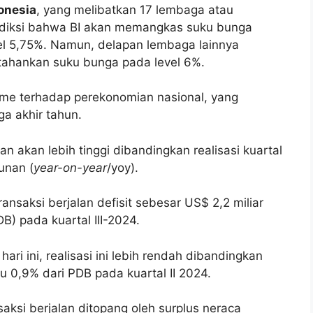
onesia
, yang melibatkan 17 lembaga atau
ediksi bahwa BI akan memangkas suku bunga
vel 5,75%. Namun, delapan lembaga lainnya
ahankan suku bunga pada level 6%.
sme terhadap perekonomian nasional, yang
ga akhir tahun.
 akan lebih tinggi dibandingkan realisasi kuartal
unan (
year-on-year
/yoy).
 transaksi berjalan defisit sebesar US$ 2,2 miliar
B) pada kuartal III-2024.
hari ini, realisasi ini lebih rendah dibandingkan
u 0,9% dari PDB pada kuartal II 2024.
saksi berjalan ditopang oleh surplus neraca