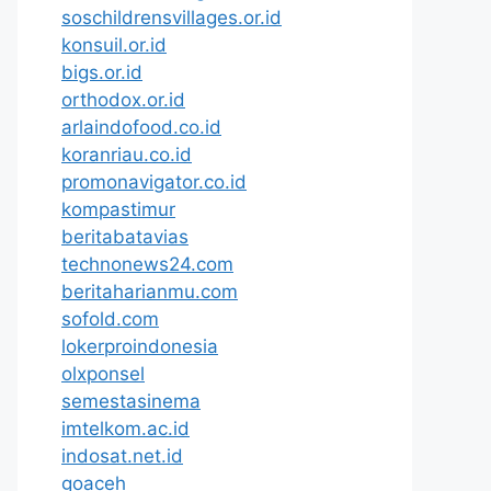
soschildrensvillages.or.id
konsuil.or.id
bigs.or.id
orthodox.or.id
arlaindofood.co.id
koranriau.co.id
promonavigator.co.id
kompastimur
beritabatavias
technonews24.com
beritaharianmu.com
sofold.com
lokerproindonesia
olxponsel
semestasinema
imtelkom.ac.id
indosat.net.id
goaceh