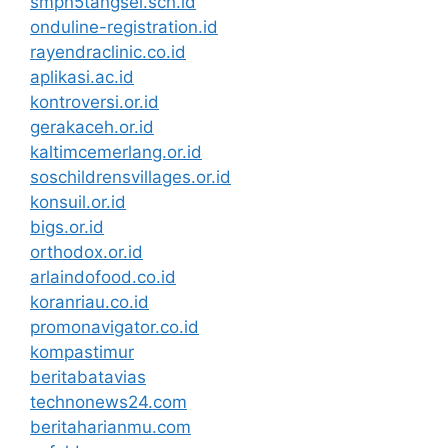
smpn5tangsel.sch.id
onduline-registration.id
rayendraclinic.co.id
aplikasi.ac.id
kontroversi.or.id
gerakaceh.or.id
kaltimcemerlang.or.id
soschildrensvillages.or.id
konsuil.or.id
bigs.or.id
orthodox.or.id
arlaindofood.co.id
koranriau.co.id
promonavigator.co.id
kompastimur
beritabatavias
technonews24.com
beritaharianmu.com