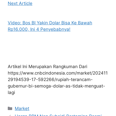
Next Article
Video: Bos BI Yakin Dolar Bisa Ke Bawah
Rp16.000, Ini 4 Penyebabnya!
Artikel Ini Merupakan Rangkuman Dari
https://www.cnbcindonesia.com/market/202411
29194539-17-592266/rupiah-terancam-
gubernur-bi-semoga-dolar-as-tidak-menguat-
lagi
Kategori
Market