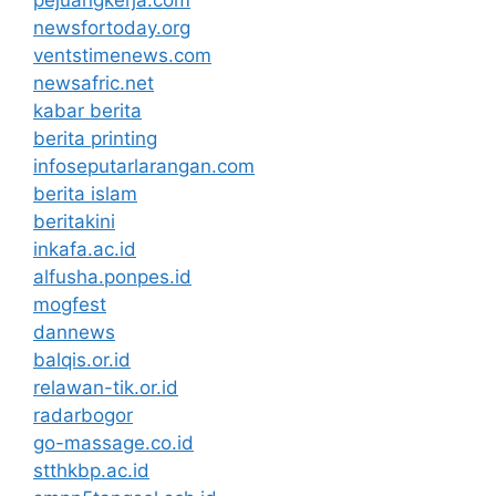
newsfortoday.org
ventstimenews.com
newsafric.net
kabar berita
berita printing
infoseputarlarangan.com
berita islam
beritakini
inkafa.ac.id
alfusha.ponpes.id
mogfest
dannews
balqis.or.id
relawan-tik.or.id
radarbogor
go-massage.co.id
stthkbp.ac.id