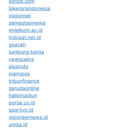
sofold.com
lokerproindonesia
olxponsel
semestasinema
imtelkom.ac.id
indosat.net.id
goaceh
lumbung berita
newscakra
plusindo
mamipos
tribunfinance
garudaonline
hallomadiun
portal.co.id
sportivo.id
visioneernews.id
unida.id