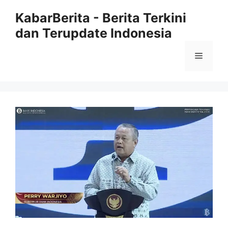
Langsung
KabarBerita - Berita Terkini
ke
dan Terupdate Indonesia
isi
Menu