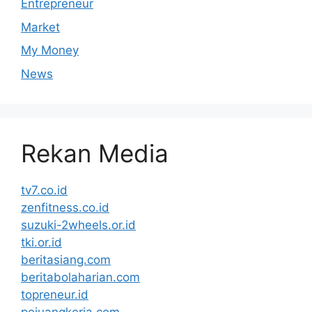
Entrepreneur
Market
My Money
News
Rekan Media
tv7.co.id
zenfitness.co.id
suzuki-2wheels.or.id
tki.or.id
beritasiang.com
beritabolaharian.com
topreneur.id
pejuangkerja.com