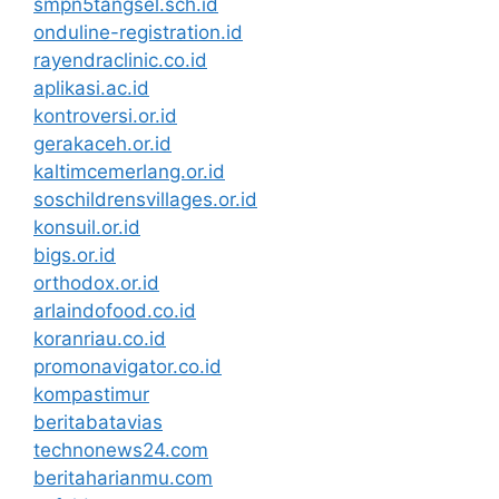
smpn5tangsel.sch.id
onduline-registration.id
rayendraclinic.co.id
aplikasi.ac.id
kontroversi.or.id
gerakaceh.or.id
kaltimcemerlang.or.id
soschildrensvillages.or.id
konsuil.or.id
bigs.or.id
orthodox.or.id
arlaindofood.co.id
koranriau.co.id
promonavigator.co.id
kompastimur
beritabatavias
technonews24.com
beritaharianmu.com