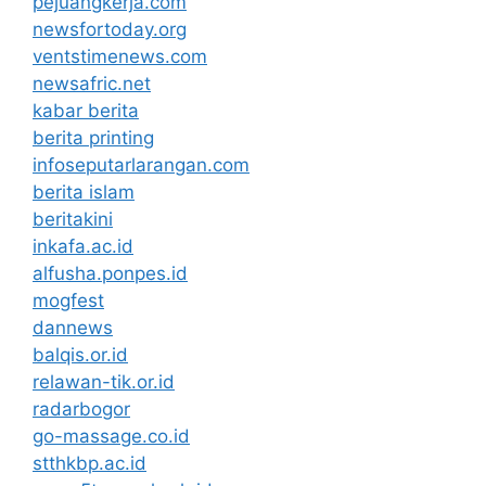
pejuangkerja.com
newsfortoday.org
ventstimenews.com
newsafric.net
kabar berita
berita printing
infoseputarlarangan.com
berita islam
beritakini
inkafa.ac.id
alfusha.ponpes.id
mogfest
dannews
balqis.or.id
relawan-tik.or.id
radarbogor
go-massage.co.id
stthkbp.ac.id