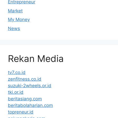
Entrepreneur
Market
My Money
News
Rekan Media
tv7.co.id
zenfitness.co.id
suzuki-2wheels.or.id
tki.or.id
beritasiang.com
beritabolaharian.com
topreneur.id