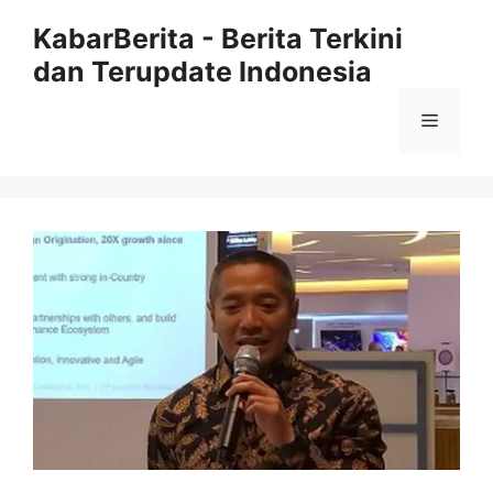
Langsung
KabarBerita - Berita Terkini
ke
dan Terupdate Indonesia
isi
Menu