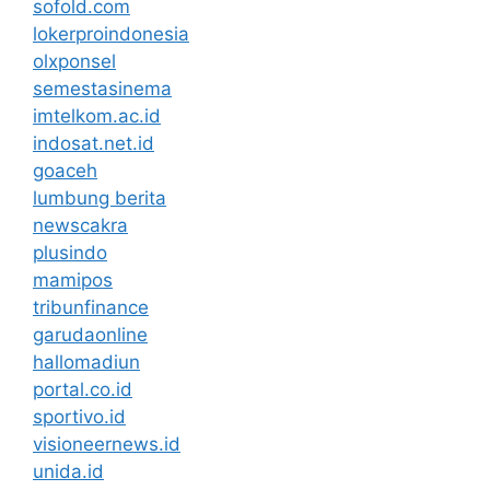
sofold.com
lokerproindonesia
olxponsel
semestasinema
imtelkom.ac.id
indosat.net.id
goaceh
lumbung berita
newscakra
plusindo
mamipos
tribunfinance
garudaonline
hallomadiun
portal.co.id
sportivo.id
visioneernews.id
unida.id