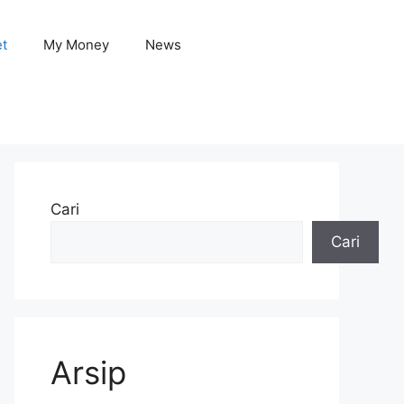
et
My Money
News
Cari
Cari
Arsip