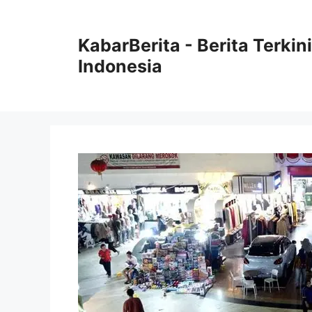
Langsung
ke
KabarBerita - Berita Terki
isi
Indonesia