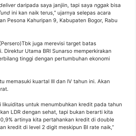
deliver
daripada saya janjiin, tapi saya
nggak
bisa
 fund
ini kan naik terus,” ujarnya selepas acara
n Pesona Kahuripan 9, Kabupaten Bogor, Rabu
Persero)Tbk juga merevisi target batas
i. Direktur Utama BRI Sunarso memperkirakan
 terbilang tinggi dengan pertumbuhan ekonomi
itu memasuki kuartal III dan IV tahun ini. Akan
rat.
 likuiditas untuk menumbuhkan kredit pada tahun
ankan LDR dengan sehat, tapi bukan berarti kita
10,9% artinya kita pertahankan kredit di double
kredit di level 2 digit meskipun BI rate naik,”