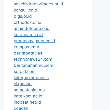
soschildrensvillages.or.id
konsuil.or.id
bigs.or.id
orthodox.or.id
arlaindofood.co.id
koranriau.co.id
promonavigator.co.id
kompastimur
beritabatavias
technonews24.com
beritaharianmu.com
sofold.com
lokerproindonesia
olxponsel
semestasinema
imtelkom.ac.id
indosat.net.id
goaceh