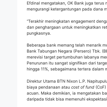
Efdinal mengatakan, OK Bank juga terus
mengurangi ketergantungan pada dana m
“Terakhir meningkatan engagement denga
dan penghargaan untuk meningkatkan rete
pungkasnya.
Beberapa bank memang telah menarik mund
Bank Tabungan Negara (Persero) Tbk. (B
merevisi target pertumbuhan labanya menj
Penurunan itu sangat signifikan dari tar
hingga 11%, sebagaimana tertera dalam m
Direktur Utama BTN Nixon L.P. Napitup
biaya pendanaan atau
cost of fund
(CoF) 
acuan. Maka demikian, ia mengatakan ban
daripada tidak bisa memenuhi ekspektasi