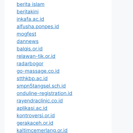
berita islam
beritakini
inkafa.ac.id
alfusha.ponpes.id
mogfest
dannews
balqis.or.id
relawan-tik.or.id
radarbogor
go-massage.co.id
stthkbp.ac.id
smpn5tangsel.sch.id
onduline-registration.id
rayendraclinic.co.id
aplikasi.ac.id
kontroversi.or.id
gerakaceh.or.id
kaltimcemerlang.or.id