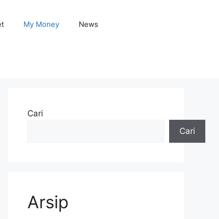
et
My Money
News
Cari
Cari
Arsip