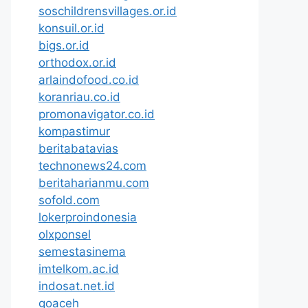
soschildrensvillages.or.id
konsuil.or.id
bigs.or.id
orthodox.or.id
arlaindofood.co.id
koranriau.co.id
promonavigator.co.id
kompastimur
beritabatavias
technonews24.com
beritaharianmu.com
sofold.com
lokerproindonesia
olxponsel
semestasinema
imtelkom.ac.id
indosat.net.id
goaceh