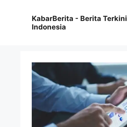
Langsung
ke
KabarBerita - Berita Terki
isi
Indonesia