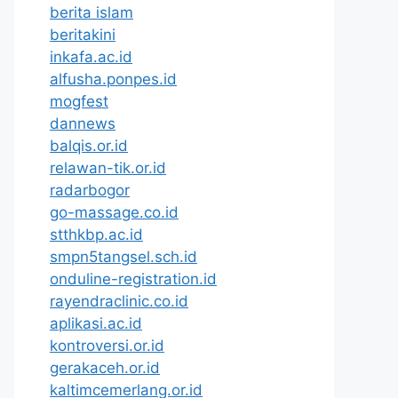
berita islam
beritakini
inkafa.ac.id
alfusha.ponpes.id
mogfest
dannews
balqis.or.id
relawan-tik.or.id
radarbogor
go-massage.co.id
stthkbp.ac.id
smpn5tangsel.sch.id
onduline-registration.id
rayendraclinic.co.id
aplikasi.ac.id
kontroversi.or.id
gerakaceh.or.id
kaltimcemerlang.or.id