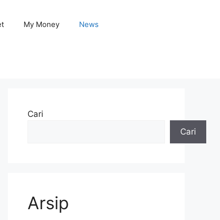
et
My Money
News
Cari
Cari
Arsip