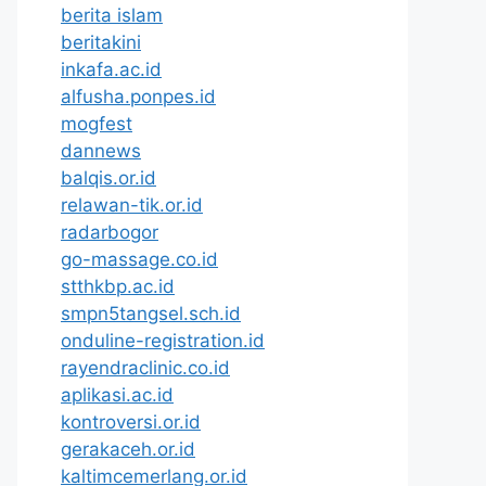
berita islam
beritakini
inkafa.ac.id
alfusha.ponpes.id
mogfest
dannews
balqis.or.id
relawan-tik.or.id
radarbogor
go-massage.co.id
stthkbp.ac.id
smpn5tangsel.sch.id
onduline-registration.id
rayendraclinic.co.id
aplikasi.ac.id
kontroversi.or.id
gerakaceh.or.id
kaltimcemerlang.or.id