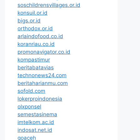
soschildrensvillages.or.id
konsuil.or.id
bigs.or.id
orthodox.or.id
arlaindofood.co.id
koranriau.co.id
promonavigator.co.id
kompastimur
beritabatavias
technonews24.com
beritaharianmu.com
sofold.com
lokerproindonesia
olxponsel
semestasinema
imtelkom.ac.id
indosat.net.id
goaceh