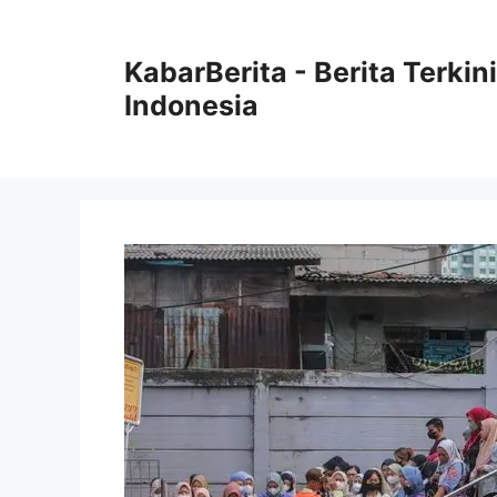
Langsung
ke
KabarBerita - Berita Terki
isi
Indonesia