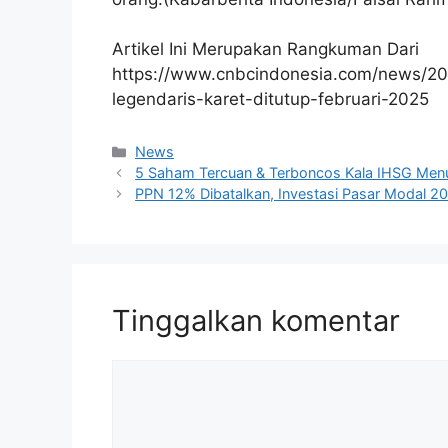
Artikel Ini Merupakan Rangkuman Dari
https://www.cnbcindonesia.com/news/2
legendaris-karet-ditutup-februari-2025
Kategori
News
5 Saham Tercuan & Terboncos Kala IHSG Menu
PPN 12% Dibatalkan, Investasi Pasar Modal 2
Tinggalkan komentar
Komentar