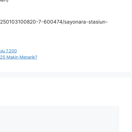
0250103100820-7-600474/sayonara-stasiun-
ju 7.200
025 Makin Menarik?