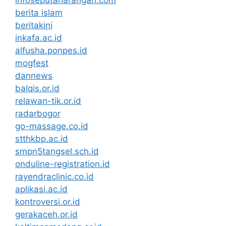
infoseputarlarangan.com
berita islam
beritakini
inkafa.ac.id
alfusha.ponpes.id
mogfest
dannews
balqis.or.id
relawan-tik.or.id
radarbogor
go-massage.co.id
stthkbp.ac.id
smpn5tangsel.sch.id
onduline-registration.id
rayendraclinic.co.id
aplikasi.ac.id
kontroversi.or.id
gerakaceh.or.id