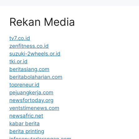
Rekan Media
tv7.co.id
zenfitness.co.id
suzuki-2wheels.or.id
tki.or.id
beritasiang.com
beritabolaharian.com
topreneur.id
pejuangkerja.com
newsfortoday.org
ventstimenews.com
newsafric.net
kabar berita
berita printing