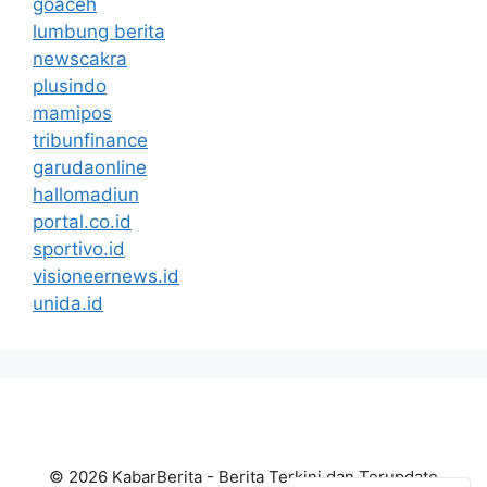
goaceh
lumbung berita
newscakra
plusindo
mamipos
tribunfinance
garudaonline
hallomadiun
portal.co.id
sportivo.id
visioneernews.id
unida.id
© 2026 KabarBerita - Berita Terkini dan Terupdate