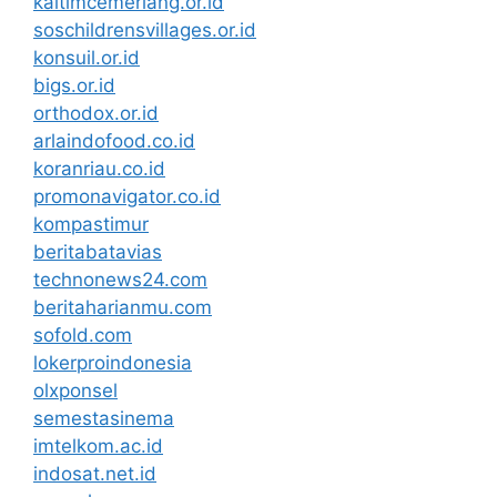
kaltimcemerlang.or.id
soschildrensvillages.or.id
konsuil.or.id
bigs.or.id
orthodox.or.id
arlaindofood.co.id
koranriau.co.id
promonavigator.co.id
kompastimur
beritabatavias
technonews24.com
beritaharianmu.com
sofold.com
lokerproindonesia
olxponsel
semestasinema
imtelkom.ac.id
indosat.net.id