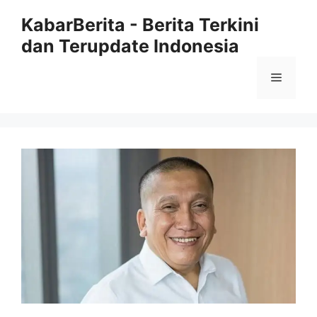
Langsung
KabarBerita - Berita Terkini
ke
dan Terupdate Indonesia
isi
Menu