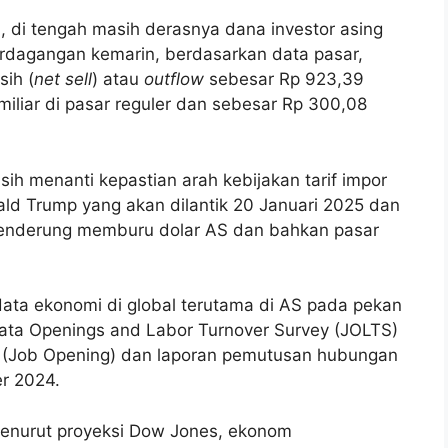
ini, di tengah masih derasnya dana investor asing
erdagangan kemarin, berdasarkan data pasar,
sih (
net sell
) atau
outflow
sebesar Rp 923,39
miliar di pasar reguler dan sebesar Rp 300,08
ih menanti kepastian arah kebijakan tarif impor
ald Trump yang akan dilantik 20 Januari 2025 dan
cenderung memburu dolar AS dan bahkan pasar
s data ekonomi di global terutama di AS pada pekan
 data Openings and Labor Turnover Survey (JOLTS)
u (Job Opening) dan laporan pemutusan hubungan
er 2024.
menurut proyeksi Dow Jones, ekonom