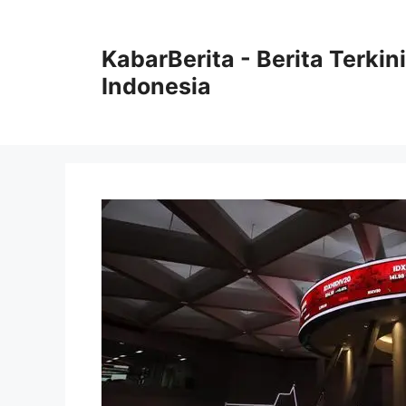
Langsung
ke
KabarBerita - Berita Terki
isi
Indonesia