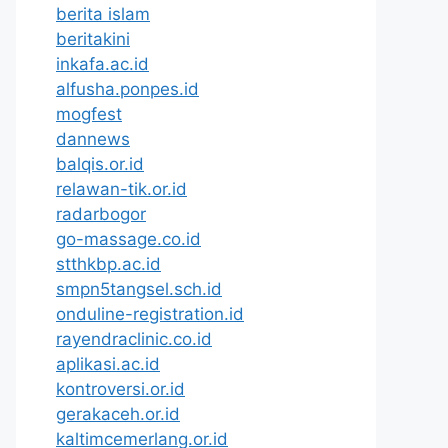
berita islam
beritakini
inkafa.ac.id
alfusha.ponpes.id
mogfest
dannews
balqis.or.id
relawan-tik.or.id
radarbogor
go-massage.co.id
stthkbp.ac.id
smpn5tangsel.sch.id
onduline-registration.id
rayendraclinic.co.id
aplikasi.ac.id
kontroversi.or.id
gerakaceh.or.id
kaltimcemerlang.or.id