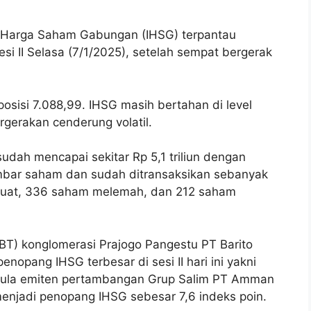
 Harga Saham Gabungan (IHSG) terpantau
si II Selasa (7/1/2025), setelah sempat bergerak
posisi 7.088,99. IHSG masih bertahan di level
pergerakan cenderung volatil.
i sudah mencapai sekitar Rp 5,1 triliun dengan
embar saham dan sudah ditransaksikan sebanyak
uat, 336 saham melemah, dan 212 saham
EBT) konglomerasi Prajogo Pangestu PT Barito
opang IHSG terbesar di sesi II hari ini yakni
dapula emiten pertambangan Grup Salim PT Amman
enjadi penopang IHSG sebesar 7,6 indeks poin.