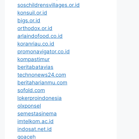
soschildrensvillages.or.id
konsuil.or.id
bigs.or.id
orthodox.or.id
arlaindofood.co.id
koranriau.co.id
promonavigator.co.id
kompastimur
beritabatavias
technonews24.com
beritaharianmu.com
sofold.com
lokerproindonesia
olxponsel
semestasinema
imtelkom.ac.id
indosat.net.id
goaceh