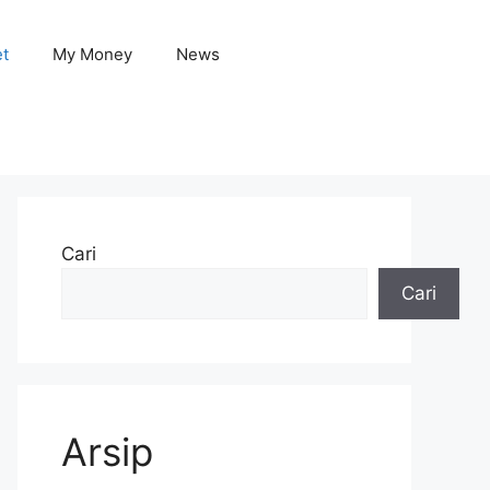
et
My Money
News
Cari
Cari
Arsip