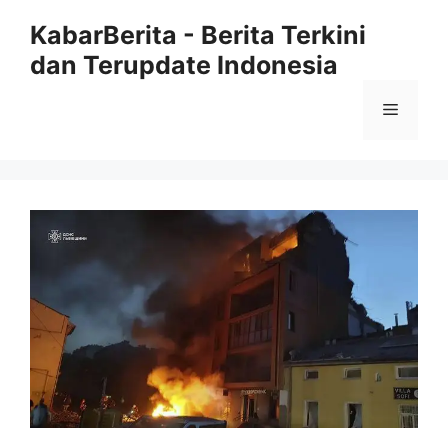
Langsung
KabarBerita - Berita Terkini
ke
dan Terupdate Indonesia
isi
Menu