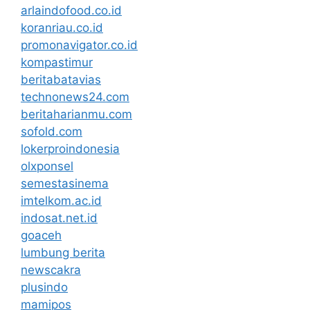
arlaindofood.co.id
koranriau.co.id
promonavigator.co.id
kompastimur
beritabatavias
technonews24.com
beritaharianmu.com
sofold.com
lokerproindonesia
olxponsel
semestasinema
imtelkom.ac.id
indosat.net.id
goaceh
lumbung berita
newscakra
plusindo
mamipos