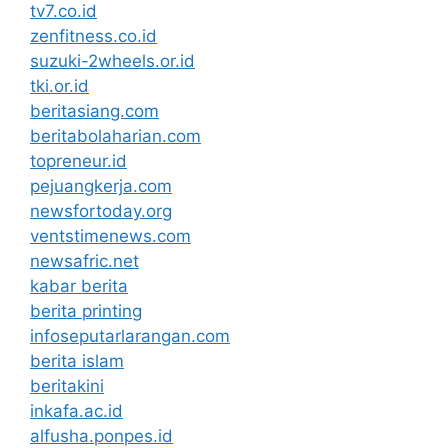
tv7.co.id
zenfitness.co.id
suzuki-2wheels.or.id
tki.or.id
beritasiang.com
beritabolaharian.com
topreneur.id
pejuangkerja.com
newsfortoday.org
ventstimenews.com
newsafric.net
kabar berita
berita printing
infoseputarlarangan.com
berita islam
beritakini
inkafa.ac.id
alfusha.ponpes.id