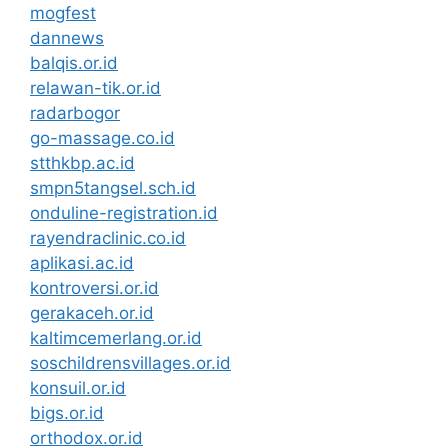
mogfest
dannews
balqis.or.id
relawan-tik.or.id
radarbogor
go-massage.co.id
stthkbp.ac.id
smpn5tangsel.sch.id
onduline-registration.id
rayendraclinic.co.id
aplikasi.ac.id
kontroversi.or.id
gerakaceh.or.id
kaltimcemerlang.or.id
soschildrensvillages.or.id
konsuil.or.id
bigs.or.id
orthodox.or.id