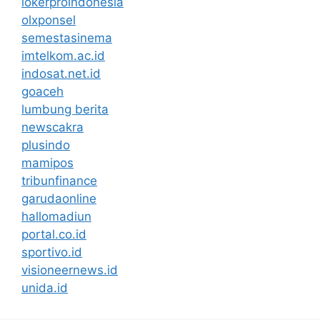
lokerproindonesia
olxponsel
semestasinema
imtelkom.ac.id
indosat.net.id
goaceh
lumbung berita
newscakra
plusindo
mamipos
tribunfinance
garudaonline
hallomadiun
portal.co.id
sportivo.id
visioneernews.id
unida.id