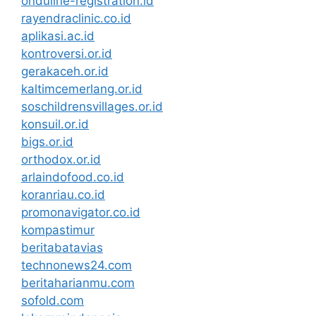
onduline-registration.id
rayendraclinic.co.id
aplikasi.ac.id
kontroversi.or.id
gerakaceh.or.id
kaltimcemerlang.or.id
soschildrensvillages.or.id
konsuil.or.id
bigs.or.id
orthodox.or.id
arlaindofood.co.id
koranriau.co.id
promonavigator.co.id
kompastimur
beritabatavias
technonews24.com
beritaharianmu.com
sofold.com