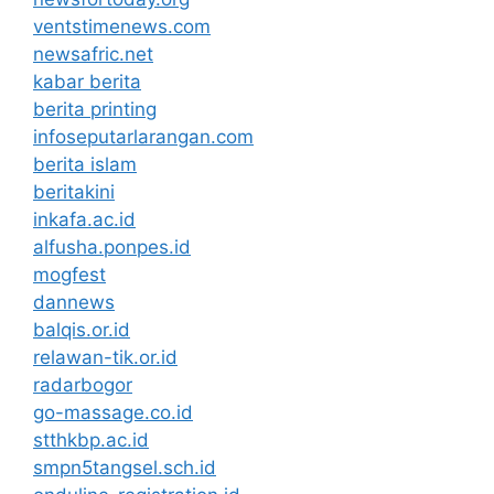
ventstimenews.com
newsafric.net
kabar berita
berita printing
infoseputarlarangan.com
berita islam
beritakini
inkafa.ac.id
alfusha.ponpes.id
mogfest
dannews
balqis.or.id
relawan-tik.or.id
radarbogor
go-massage.co.id
stthkbp.ac.id
smpn5tangsel.sch.id