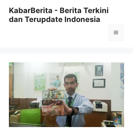
Langsung
KabarBerita - Berita Terkini
ke
dan Terupdate Indonesia
isi
Menu