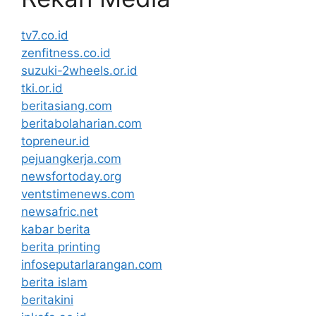
tv7.co.id
zenfitness.co.id
suzuki-2wheels.or.id
tki.or.id
beritasiang.com
beritabolaharian.com
topreneur.id
pejuangkerja.com
newsfortoday.org
ventstimenews.com
newsafric.net
kabar berita
berita printing
infoseputarlarangan.com
berita islam
beritakini