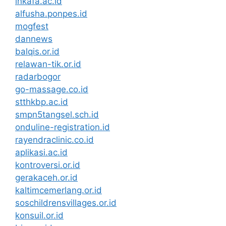
inkafa.ac.id
alfusha.ponpes.id
mogfest
dannews
balqis.or.id
relawan-tik.or.id
radarbogor
go-massage.co.id
stthkbp.ac.id
smpn5tangsel.sch.id
onduline-registration.id
rayendraclinic.co.id
aplikasi.ac.id
kontroversi.or.id
gerakaceh.or.id
kaltimcemerlang.or.id
soschildrensvillages.or.id
konsuil.or.id