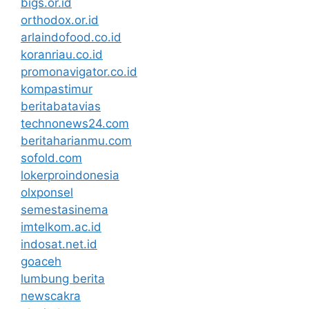
bigs.or.id
orthodox.or.id
arlaindofood.co.id
koranriau.co.id
promonavigator.co.id
kompastimur
beritabatavias
technonews24.com
beritaharianmu.com
sofold.com
lokerproindonesia
olxponsel
semestasinema
imtelkom.ac.id
indosat.net.id
goaceh
lumbung berita
newscakra