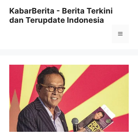
Langsung
KabarBerita - Berita Terkini
ke
dan Terupdate Indonesia
isi
Menu