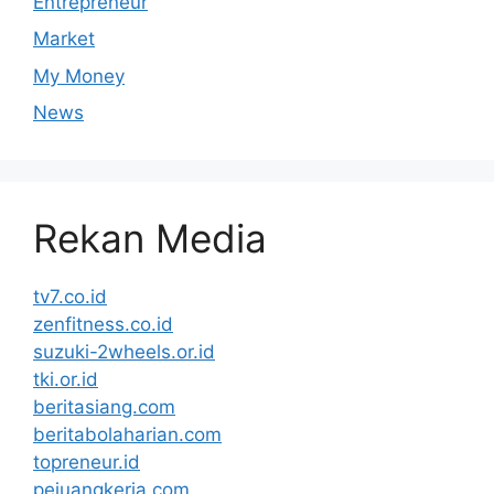
Entrepreneur
Market
My Money
News
Rekan Media
tv7.co.id
zenfitness.co.id
suzuki-2wheels.or.id
tki.or.id
beritasiang.com
beritabolaharian.com
topreneur.id
pejuangkerja.com