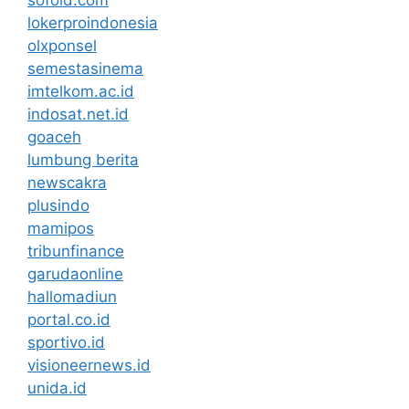
sofold.com
lokerproindonesia
olxponsel
semestasinema
imtelkom.ac.id
indosat.net.id
goaceh
lumbung berita
newscakra
plusindo
mamipos
tribunfinance
garudaonline
hallomadiun
portal.co.id
sportivo.id
visioneernews.id
unida.id