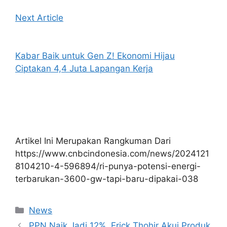
Next Article
Kabar Baik untuk Gen Z! Ekonomi Hijau
Ciptakan 4,4 Juta Lapangan Kerja
Artikel Ini Merupakan Rangkuman Dari
https://www.cnbcindonesia.com/news/2024121
8104210-4-596894/ri-punya-potensi-energi-
terbarukan-3600-gw-tapi-baru-dipakai-038
Kategori
News
PPN Naik Jadi 12%, Erick Thohir Akui Produk