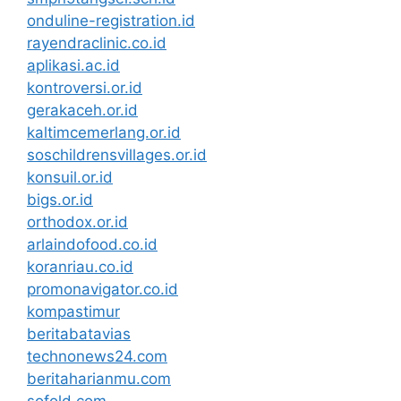
onduline-registration.id
rayendraclinic.co.id
aplikasi.ac.id
kontroversi.or.id
gerakaceh.or.id
kaltimcemerlang.or.id
soschildrensvillages.or.id
konsuil.or.id
bigs.or.id
orthodox.or.id
arlaindofood.co.id
koranriau.co.id
promonavigator.co.id
kompastimur
beritabatavias
technonews24.com
beritaharianmu.com