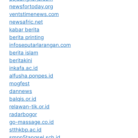
newsfortoday.org
ventstimenews.com
newsafric.net
kabar berita
berita printing
infoseputarlarangan.com
berita islam
beritakini
inkafa.ac.id
alfusha.ponpes.id
mogfest
dannews
balqis.or.id
relawan-tik.or.id
radarbogor
go-massage.co.id
stthkbp.ac.id
smpn5tangsel.sch.id