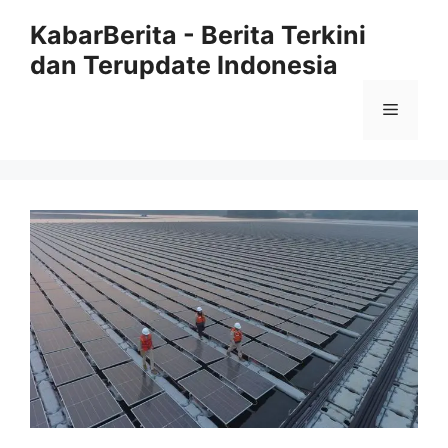
Langsung
KabarBerita - Berita Terkini
ke
dan Terupdate Indonesia
isi
Menu