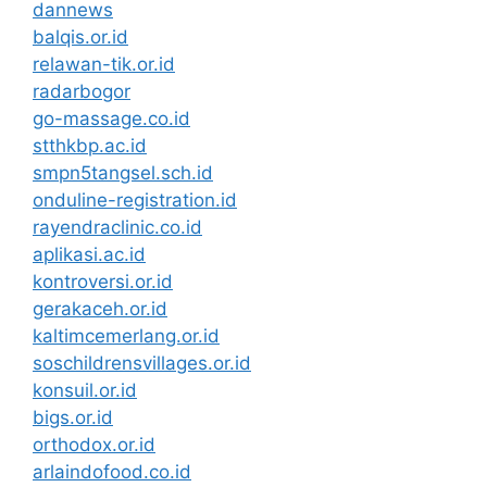
dannews
balqis.or.id
relawan-tik.or.id
radarbogor
go-massage.co.id
stthkbp.ac.id
smpn5tangsel.sch.id
onduline-registration.id
rayendraclinic.co.id
aplikasi.ac.id
kontroversi.or.id
gerakaceh.or.id
kaltimcemerlang.or.id
soschildrensvillages.or.id
konsuil.or.id
bigs.or.id
orthodox.or.id
arlaindofood.co.id