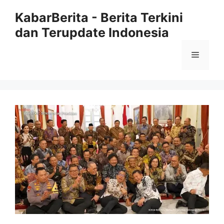
Langsung
KabarBerita - Berita Terkini
ke
dan Terupdate Indonesia
isi
Menu