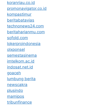
koranriau.co.id
promonavigator.co.id
kompastimur
beritabatavias
technonews24.com
beritaharianmu.com
sofold.com
lokerproindonesia
olxponsel
semestasinema
imtelkom.ac.id
indosat.net.id
goaceh
lumbung berita
newscakra
plusindo
mamipos
tribunfinance